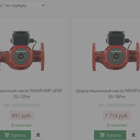
ционный насос MAXPUMP UPDF
Циркуляционный насос MAXP
32-12Fm
50-16Fm
2006352183635
2006352183680
691
руб.
1 714
руб.
В наличии
В наличии
Купить
Купить