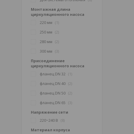
Монтажная длина
циркуляционного насоса
220 мм
1
250 мм
2
280 мм
2
300 мм
3
Присоединение
циркуляционного насоса
фланец DN 32
1
фланец DN 40
2
фланец DN 50
2
фланец DN 65
3
Напряжение сети
220~240 В
8
Материал корпуса