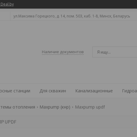
 Deal.by
ул.Максима Горецкого, д. 14, пом. 503, каб. 1-8, Минск, Беларусь
Наличие документов
осные станции
Для скважин
Канализационные
Гидроа
стемы отопления
Maxpump (кнр)
Maxpump updf
P UPDF