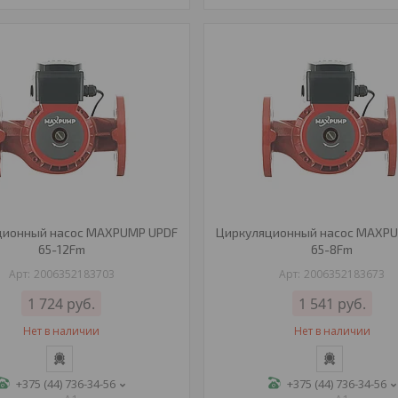
ционный насос MAXPUMP UPDF
Циркуляционный насос MAXP
65-12Fm
65-8Fm
2006352183703
2006352183673
1 724
руб.
1 541
руб.
Нет в наличии
Нет в наличии
+375 (44) 736-34-56
+375 (44) 736-34-56