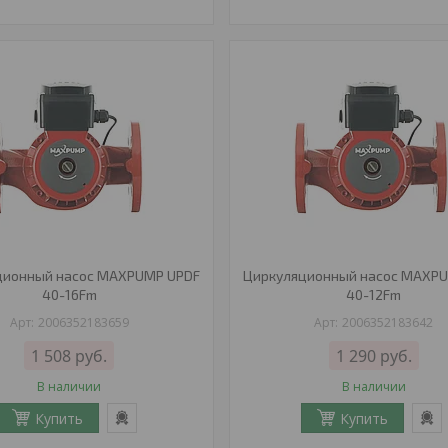
ционный насос MAXPUMP UPDF
Циркуляционный насос MAXP
40-16Fm
40-12Fm
2006352183659
2006352183642
1 508
руб.
1 290
руб.
В наличии
В наличии
Купить
Купить