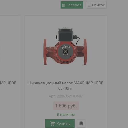
Галерея
Список
UMP UPDF
Циркуляционный насос MAXPUMP UPDF
65-10Fm
2006352183697
1 606
руб.
В наличии
Купить