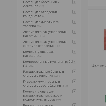
Насосы для бассейнов и
фонтанов
32
Насосы для отведения
конденсата
2
Насосы для дизельного
топлива
16
Автоматика для управления
насосами
106
Автоматика для управления
системой отопления
48
Комплектующие для
насосов
202
Компрессионные муфты и труба
Циркуля
ПЭ
232
Расширительные баки для
системы отопления
224
Гидроаккумуляторы для
системы водоснабжения
313
Комплектующие для
расширительных баков и
гидроаккумуляторов
49
Водонагреватели и