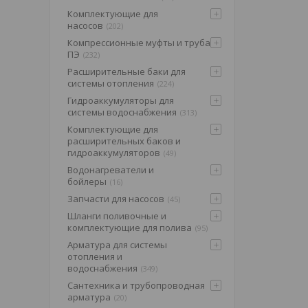
Комплектующие для
насосов
202
Компрессионные муфты и труба
ПЭ
232
Расширительные баки для
системы отопления
224
Гидроаккумуляторы для
системы водоснабжения
313
Комплектующие для
расширительных баков и
гидроаккумуляторов
49
Водонагреватели и
бойлеры
16
Запчасти для насосов
45
Шланги поливочные и
комплектующие для полива
95
Арматура для системы
отопления и
водоснабжения
349
Сантехника и трубопроводная
арматура
20