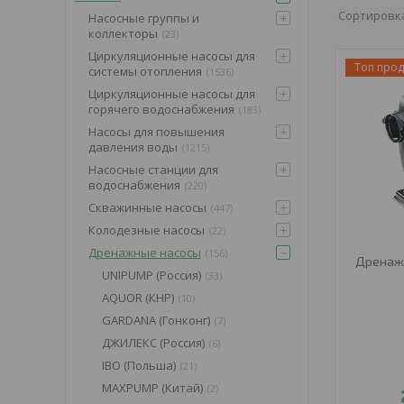
Насосные группы и
коллекторы
23
Циркуляционные насосы для
Топ про
системы отопления
1536
Циркуляционные насосы для
горячего водоснабжения
183
Насосы для повышения
давления воды
1215
Насосные станции для
водоснабжения
220
Скважинные насосы
447
Колодезные насосы
22
Дренажные насосы
156
Дренажн
UNIPUMP (Россия)
33
AQUOR (КНР)
10
GARDANA (Гонконг)
7
ДЖИЛЕКС (Россия)
6
IBO (Польша)
21
MAXPUMP (Китай)
2