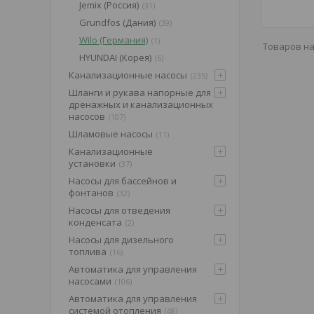
Jemix (Россия)
31
Grundfos (Дания)
39
Wilo (Германия)
1
HYUNDAI (Корея)
6
Канализационные насосы
235
Шланги и рукава напорные для
дренажных и канализационных
насосов
107
Шламовые насосы
11
Канализационные
установки
37
Насосы для бассейнов и
фонтанов
32
Насосы для отведения
конденсата
2
Насосы для дизельного
топлива
16
Автоматика для управления
насосами
106
Автоматика для управления
системой отопления
48