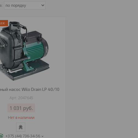
даж
ый насос Wilo Drain LP 40/10
2047645
1 031
руб.
Нет в наличии
+375 (44) 736-34-56