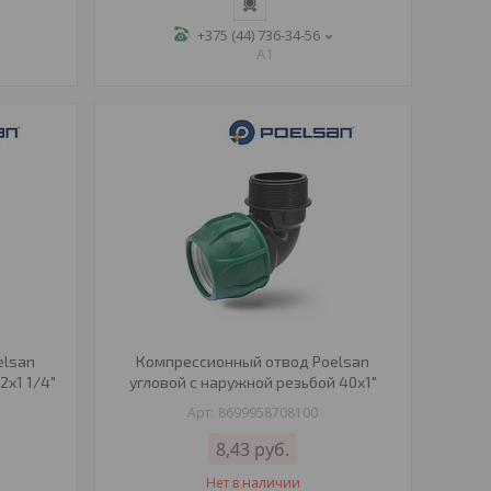
+375 (44) 736-34-56
A1
elsan
Компрессионный отвод Poelsan
2х1 1/4"
угловой с наружной резьбой 40х1"
8699958708100
8,43
руб.
Нет в наличии