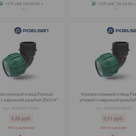
+375 (44) 736-34-56
+375 (44) 736-34-56
A1
A1
рессионный отвод Poelsan
Компрессионный отвод Po
 с наружной резьбой 25х3/4"
угловой с наружной резьбой
8699958708001
8699958768869
3,26
руб.
3,51
руб.
Нет в наличии
Нет в наличии