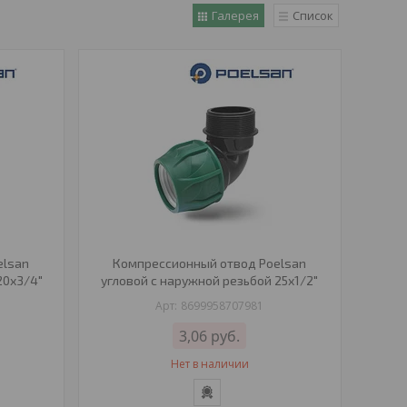
Галерея
Список
elsan
Компрессионный отвод Poelsan
20х3/4"
угловой с наружной резьбой 25х1/2"
8699958707981
3,06
руб.
Нет в наличии