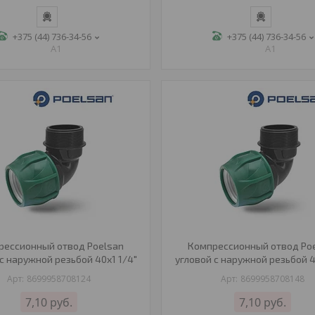
+375 (44) 736-34-56
+375 (44) 736-34-56
A1
A1
рессионный отвод Poelsan
Компрессионный отвод Po
с наружной резьбой 40х1 1/4"
угловой с наружной резьбой 4
8699958708124
8699958708148
7,10
руб.
7,10
руб.