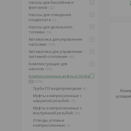
Насосы для бассейнов и
фонтанов
32
Насосы для отведения
конденсата
2
Насосы для дизельного
топлива
16
Автоматика для управления
насосами
106
Автоматика для управления
системой отопления
48
Комплектующие для
насосов
202
Компрессионные муфты и труба
ПЭ
232
Труба ПЭ водопроводная
8
Комп
Муфты компрессионные с
угловой
наружной резьбой
19
Муфты компрессионные с
внутренней резьбой
20
Отводы угловые
компрессионные
9