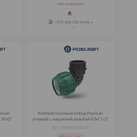
Нет в наличии
+375 (44) 736-34-56
A1
elsan
Компрессионный отвод Poelsan
 50х2"
угловой с наружной резьбой 63х1 1/2"
8699958708223