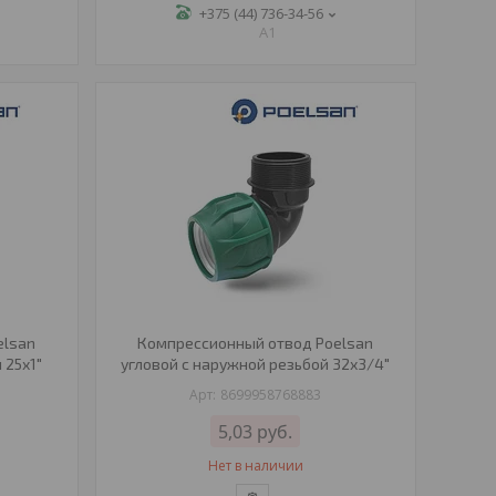
+375 (44) 736-34-56
A1
elsan
Компрессионный отвод Poelsan
 25х1"
угловой с наружной резьбой 32х3/4"
8699958768883
5,03
руб.
Нет в наличии