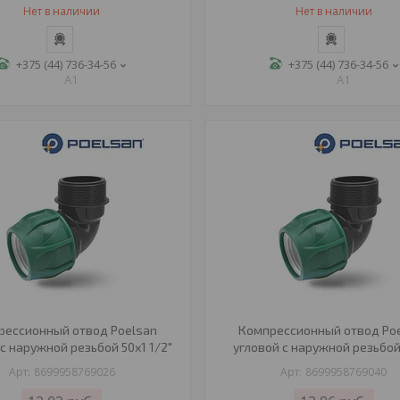
Нет в наличии
Нет в наличии
+375 (44) 736-34-56
+375 (44) 736-34-56
A1
A1
рессионный отвод Poelsan
Компрессионный отвод Po
 с наружной резьбой 50х1 1/2"
угловой с наружной резьбой
8699958769026
8699958769040