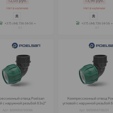
12,03
руб.
13,96
руб.
Нет в наличии
Нет в наличии
+375 (44) 736-34-56
+375 (44) 736-34-56
A1
A1
рессионный отвод Poelsan
Компрессионный отвод Po
й с наружной резьбой 63х2"
угловой с наружной резьбой 6
8699958769088
8699958708261