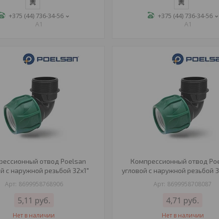
+375 (44) 736-34-56
+375 (44) 736-34-56
A1
A1
рессионный отвод Poelsan
Компрессионный отвод Po
й с наружной резьбой 32х1"
угловой с наружной резьбой 3
8699958768906
8699958708087
5,11
руб.
4,71
руб.
Нет в наличии
Нет в наличии