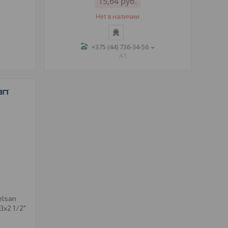
15,64
руб.
Нет в наличии
+375 (44) 736-34-56
A1
elsan
3х2 1/2"