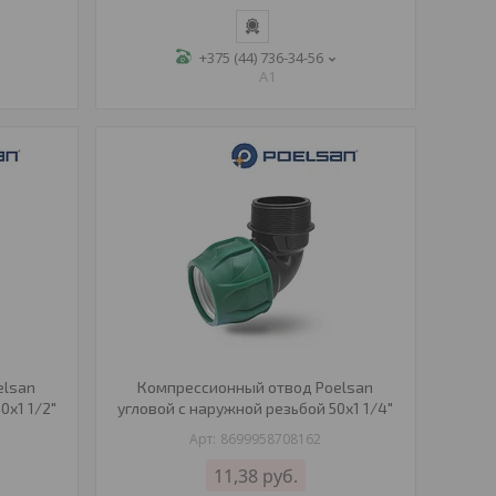
+375 (44) 736-34-56
A1
elsan
Компрессионный отвод Poelsan
0х1 1/2"
угловой с наружной резьбой 50х1 1/4"
8699958708162
11,38
руб.