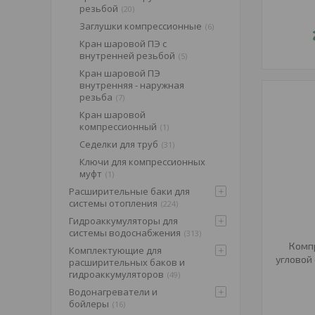
резьбой
20
Заглушки компрессионные
6
Кран шаровой ПЭ с
внутренней резьбой
5
Кран шаровой ПЭ
внутренняя - наружная
резьба
7
Кран шаровой
компрессионный
1
Седелки для труб
31
Ключи для компрессионных
муфт
1
Расширительные баки для
системы отопления
224
Гидроаккумуляторы для
системы водоснабжения
313
Комп
Комплектующие для
угловой 
расширительных баков и
гидроаккумуляторов
49
Водонагреватели и
бойлеры
16