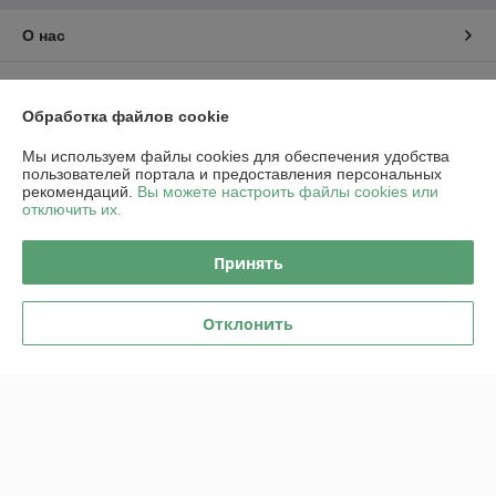
О нас
Контакты
Обработка файлов cookie
Доставка и оплата
Мы используем файлы cookies для обеспечения удобства
пользователей портала и предоставления персональных
рекомендаций.
Вы можете настроить файлы cookies или
График работы
отключить их.
Полная версия сайта
Принять
Политика обработки cookies
Отклонить
Сайт создан на платформе Deal.by
Информация для покупателя
Юридическое лицо:
ООО "Пампбай"
220018, г. Минск, ул. Максима Горецкого, д. 14, пом. 503, каб. 1-8