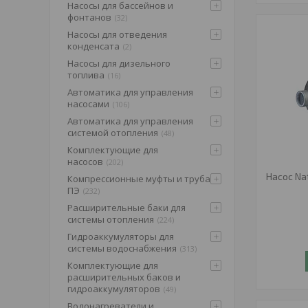
Насосы для бассейнов и
фонтанов
32
Насосы для отведения
конденсата
2
Насосы для дизельного
топлива
16
Автоматика для управления
насосами
106
Автоматика для управления
системой отопления
48
Комплектующие для
насосов
202
Насос Na
Компрессионные муфты и труба
ПЭ
232
Расширительные баки для
системы отопления
224
Гидроаккумуляторы для
системы водоснабжения
313
Комплектующие для
расширительных баков и
гидроаккумуляторов
49
Водонагреватели и