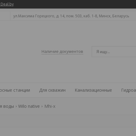
 Deal.by
ул.Максима Горецкого, д. 14, пом. 503, каб. 1-8, Минск, Беларусь
Наличие документов
осные станции
Для скважин
Канализационные
Гидроа
я воды
Wilo native
Mhi-x