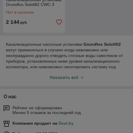
Grundfos Sololift2 СWC-3
Нет в наличии
2 144
руб.
Канализационные насосные установки
Grundfos Sololift2
могут применяться в случаях когда невозможно или
неоправданно дорого отводить сточные воды самотеком от
приборов, установленных ниже уровня канализационного
коллектора, или невозможно смонтировать систему под
наклоном в случае реконструкции или модернизации
Показать всё
существующих санузлов.
C помощью установки
Sololift
легко создать сток для любого
сантехнического оборудования, установленного ниже уровня
О нас
канализации или находящегося далеко от самотёчной
канализационной трубы.
Рейтинг не сформирован
Менее 5 отзывов за последний год
Компания
Grundfos
разработала пять различных типов
Компания продает на
Deal.by
установки
Сололифт 2
для различного применения, разных
способов монтажа и подсоединения патрубков.