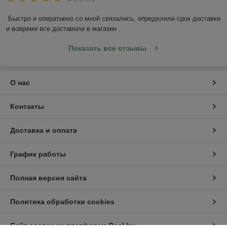
Быстро и оперативно со мной связались, определили срок доставки 
и вовремя все доставили в магазин .
Показать все отзывы
О нас
Контакты
Доставка и оплата
График работы
Полная версия сайта
Grundfos sololift2 wc 3
- модель для подключения унитаза
с горизонтальным выпуском, писсуара, умывальника, биде,
душевой кабины или ванны:
Политика обработки cookies
Сайт создан на платформе Deal.by