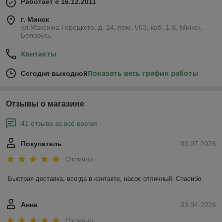
Работает с 16.12.2011
Выбор установки отведения стоков Грундфос сололифт 2 в
г. Минск
зависимости от подключаемых сантехнических приборов:
ул.Максима Горецкого, д. 14, пом. 503, каб. 1-8, Минск,
Беларусь
Контакты
Показать весь график работы
Сегодня выходной
Отзывы о магазине
41 отзыва за всё время
Покупатель
03.07.2026
Отлично
Быстрая доставка, всегда в контакте, насос отличный. Спасибо.
Grundfos sololift2 wc 1
- модель для подключения унитаза с
Анна
03.04.2026
горизонтальным выпуском и одного умывальника или
писсуара:
Отлично