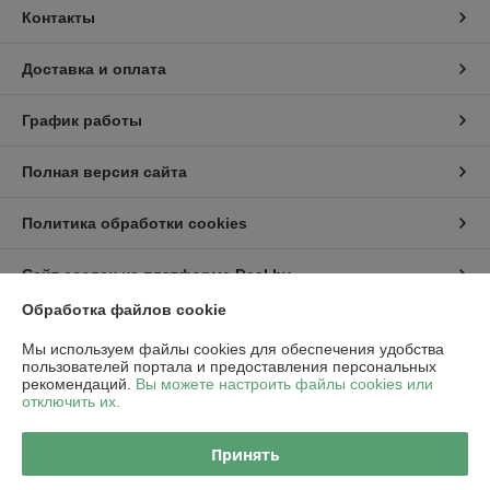
Контакты
Доставка и оплата
График работы
Полная версия сайта
Политика обработки cookies
Сайт создан на платформе Deal.by
Обработка файлов cookie
Информация для покупателя
Мы используем файлы cookies для обеспечения удобства
пользователей портала и предоставления персональных
Юридическое лицо:
ООО "Пампбай"
рекомендаций.
Вы можете настроить файлы cookies или
220018, г. Минск, ул. Максима Горецкого, д. 14, пом. 503, каб. 1-8
отключить их.
Регистрационный номер ЕГР: 192849128
Принять
УНП: 192849128