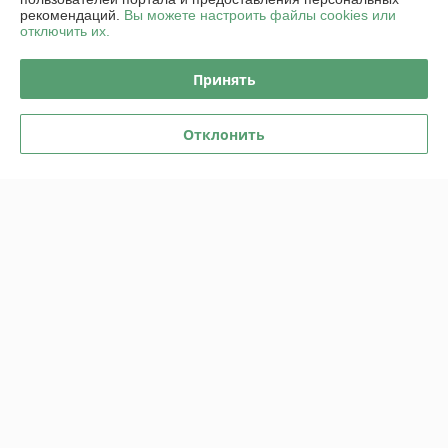
О нас
рекомендаций.
Вы можете настроить файлы cookies или
отключить их.
Контакты
Принять
Доставка и оплата
Отклонить
График работы
Полная версия сайта
Политика обработки cookies
Сайт создан на платформе Deal.by
Информация для покупателя
Юридическое лицо:
ООО "Пампбай"
220018, г. Минск, ул. Максима Горецкого, д. 14, пом. 503, каб. 1-8
Регистрационный номер ЕГР: 192849128