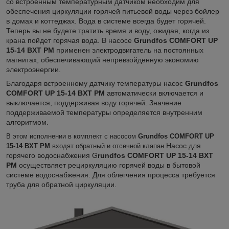
со встроенным температурным датчиком необходим для
обеспечения циркуляции горячей питьевой воды через бойлер
в домах и коттеджах. Вода в системе всегда будет горячей.
Теперь вы не будете тратить время и воду, ожидая, когда из
крана пойдет горячая вода. В насосе
Grundfos COMFORT UP
15-14 BXT PM
применен электродвигатель на постоянных
магнитах, обеспечивающий непревзойденную экономию
электроэнергии.
Благодаря встроенному датчику температуры насос
Grundfos
COMFORT UP 15-14 BXT PM
автоматически
включается и
выключается, поддерживая воду горячей. Значение
поддерживаемой температуры определяется внутренним
алгоритмом.
В этом исполнении в комплект с насосом
Grundfos COMFORT UP
Насос для
15-14 BXT PM
входят обратный и отсечной клапан.
горячего водоснабжения G
rundfos COMFORT UP 15-14 BXT
PM
осуществляет рециркуляцию горячей воды в бытовой
системе водоснабжения. Для облегчения процесса требуется
труба для обратной циркуляции.