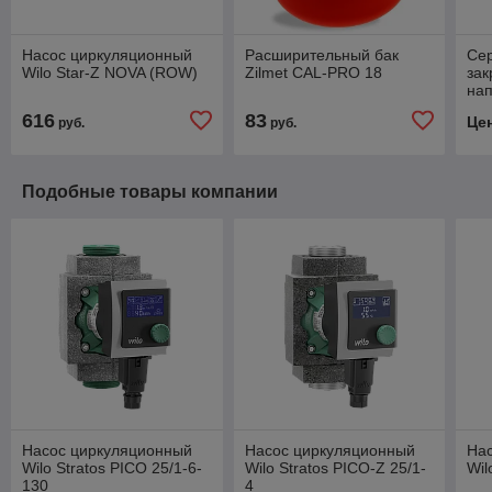
Насос циркуляционный
Расширительный бак
Се
Wilo Star-Z NOVA (ROW)
Zilmet CAL-PRO 18
зак
на
В
616
83
Це
руб.
руб.
Подобные товары компании
Насос циркуляционный
Насос циркуляционный
На
Wilo Stratos PICO 25/1-6-
Wilo Stratos PICO-Z 25/1-
Wil
130
4