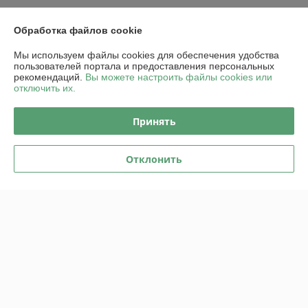
Контакты
Обработка файлов cookie
Доставка и оплата
Мы используем файлы cookies для обеспечения удобства
пользователей портала и предоставления персональных
рекомендаций.
Вы можете настроить файлы cookies или
График работы
отключить их.
Полная версия сайта
Принять
Политика обработки cookies
Отклонить
Сайт создан на платформе Deal.by
Информация для покупателя
Юридическое лицо:
ООО "Пампбай"
220018, г. Минск, ул. Максима Горецкого, д. 14, пом. 503, каб. 1-8
Регистрационный номер ЕГР: 192849128
УНП: 192849128