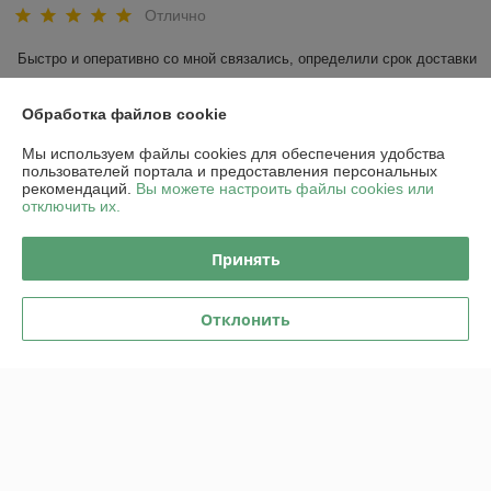
Отлично
Быстро и оперативно со мной связались, определили срок доставки 
и вовремя все доставили в магазин .
Обработка файлов cookie
Показать все отзывы
Мы используем файлы cookies для обеспечения удобства
пользователей портала и предоставления персональных
рекомендаций.
Вы можете настроить файлы cookies или
О нас
отключить их.
Контакты
Принять
Доставка и оплата
Отклонить
График работы
Полная версия сайта
Политика обработки cookies