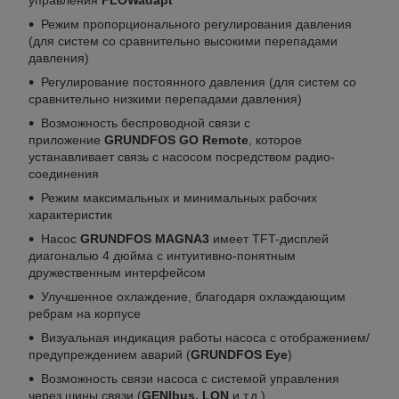
управления
FLOWadapt
Режим пропорционального регулирования давления
(для систем со сравнительно высокими перепадами
давления)
Регулирование постоянного давления (для систем со
сравнительно низкими перепадами давления)
Возможность беспроводной связи с
приложение
GRUNDFOS GO Remote
, которое
устанавливает связь с насосом посредством радио-
соединения
Режим максимальных и минимальных рабочих
характеристик
Насос
GRUNDFOS MAGNA3
имеет TFT-дисплей
диагональю 4 дюйма с интуитивно-понятным
дружественным интерфейсом
Улучшенное охлаждение, благодаря охлаждающим
ребрам на корпусе
Визуальная индикация работы насоса с отображением/
предупреждением аварий (
GRUNDFOS Eye
)
Возможность связи насоса с системой управления
через шины связи (
GENIbus, LON
и т.д.)