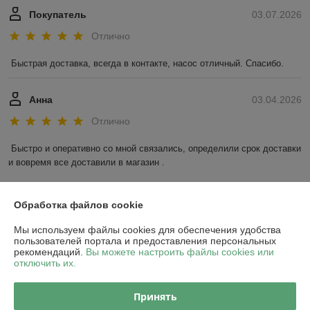
Покупатель
03.07.2026
Отлично
Быстрая доставка, всегда в контакте, насос отличный. Спасибо.
Анна
03.04.2026
Отлично
Быстро и оперативно со мной связались, определили срок доставки 
и вовремя все доставили в магазин .
Показать все отзывы
Обработка файлов cookie
Мы используем файлы cookies для обеспечения удобства
О нас
пользователей портала и предоставления персональных
рекомендаций.
Вы можете настроить файлы cookies или
отключить их.
Контакты
Принять
Доставка и оплата