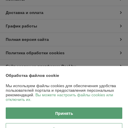
Доставка и оплата
График работы
Полная версия сайта
Политика обработки cookies
Сайт создан на платформе Deal.by
Обработка файлов cookie
Информация для покупателя
Мы используем файлы cookies для обеспечения удобства
пользователей портала и предоставления персональных
Юридическое лицо:
ООО "Пампбай"
рекомендаций.
Вы можете настроить файлы cookies или
220018, г. Минск, ул. Максима Горецкого, д. 14, пом. 503, каб. 1-8
отключить их.
Регистрационный номер ЕГР: 192849128
Принять
УНП: 192849128
Регистрационный орган: Минский горисполком