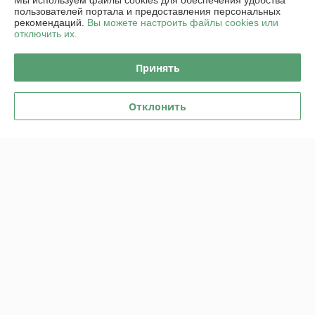
Мы используем файлы cookies для обеспечения удобства
пользователей портала и предоставления персональных
рекомендаций.
Вы можете настроить файлы cookies или
О нас
отключить их.
Контакты
Принять
Доставка и оплата
Отклонить
График работы
Полная версия сайта
Политика обработки cookies
Сайт создан на платформе Deal.by
Информация для покупателя
Юридическое лицо:
ООО "Пампбай"
220018, г. Минск, ул. Максима Горецкого, д. 14, пом. 503, каб. 1-8