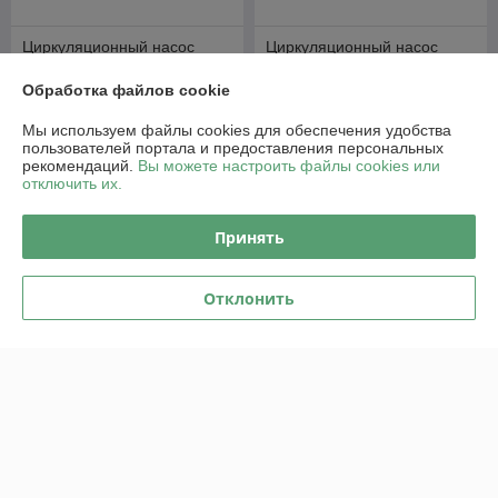
Циркуляционный насос
Циркуляционный насос
UNIPUMP UPF 32-120 220
UNIPUMP UPF3 50-160 280
Обработка файлов cookie
В наличии
В наличии
729
2 049
Мы используем файлы cookies для обеспечения удобства
784 руб.
2 189 руб.
руб.
руб.
пользователей портала и предоставления персональных
рекомендаций.
Вы можете настроить файлы cookies или
Купить
Купить
отключить их.
-5%
-5%
Принять
Отклонить
Циркуляционный насос
Циркуляционный насос
UNIPUMP UPF3 65-80 280
UNIPUMP UPF 40-45 230