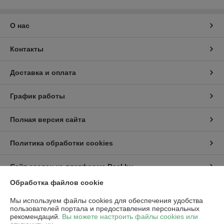
О нас
Контакты
Доставка и оплата
График работы
Полная версия сайта
Политика обработки cookies
Сайт создан на платформе Deal.by
Обработка файлов cookie
Информация для покупателя
Мы используем файлы cookies для обеспечения удобства
пользователей портала и предоставления персональных
Юридическое лицо:
ООО "Пампбай"
рекомендаций.
Вы можете настроить файлы cookies или
220018, г. Минск, ул. Максима Горецкого, д. 14, пом. 503, каб. 1-8