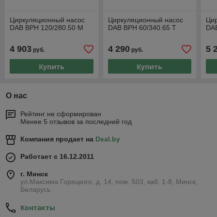
Циркуляционный насос
Циркуляционный насос
Ци
DAB BPH 120/280.50 M
DAB BPH 60/340.65 T
DAB
4 903
4 290
5 
руб.
руб.
Купить
Купить
О нас
Рейтинг не сформирован
Менее 5 отзывов за последний год
Компания продает на
Deal.by
Работает с 16.12.2011
г. Минск
ул.Максима Горецкого, д. 14, пом. 503, каб. 1-8, Минск,
Беларусь
Контакты