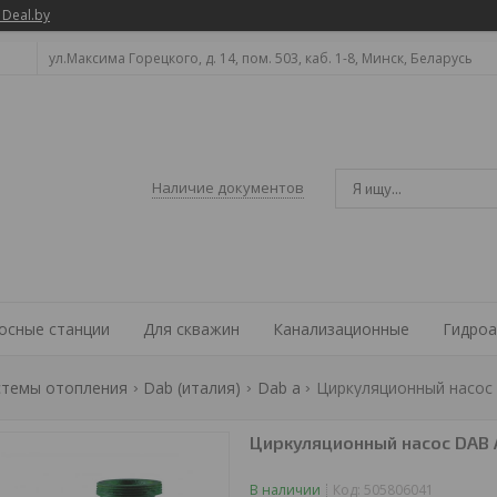
 Deal.by
ул.Максима Горецкого, д. 14, пом. 503, каб. 1-8, Минск, Беларусь
Наличие документов
осные станции
Для скважин
Канализационные
Гидроа
стемы отопления
Dab (италия)
Dab a
Циркуляционный насос 
Циркуляционный насос DAB 
В наличии
Код:
505806041