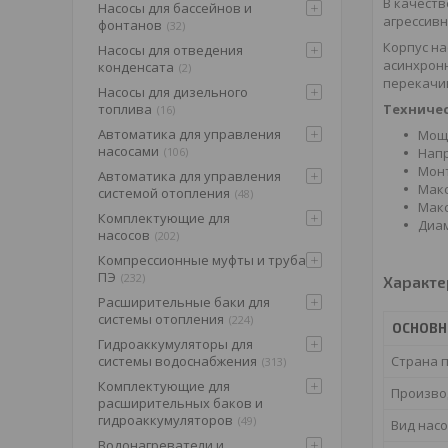
В качеств
Насосы для бассейнов и
агрессивн
фонтанов
32
Корпус на
Насосы для отведения
асинхрон
конденсата
2
перекачив
Насосы для дизельного
топлива
Техничес
16
Автоматика для управления
Мощн
насосами
106
Напр
Монт
Автоматика для управления
Макс
системой отопления
48
Макс
Комплектующие для
Диам
насосов
202
Компрессионные муфты и труба
ПЭ
232
Характе
Расширительные баки для
системы отопления
224
ОСНОВН
Гидроаккумуляторы для
системы водоснабжения
Страна 
313
Комплектующие для
Произво
расширительных баков и
гидроаккумуляторов
49
Вид насо
Водонагреватели и