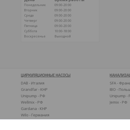
Понедельник
09:00-20:00
Вторник
09:00-20:00
Среда
09:00-20:00
Четверг
09:00-20:00
Пятница
09:00-20:00
Суббота
10:00-18:00
Воскресенье
Выходной
ЦИРКУЛЯЦИОННЫЕ НАСОСЫ
КАНАЛИЗА
DAB - Италия
SFA - Фран
Grandfar - КНР
IBO - Поль
Unipump - РФ
Unipump -
Wellmix - РФ
Jemix - РФ
Gardana - КНР
Wilo - Германия
Grundfos - Дания
Speroni - Италия