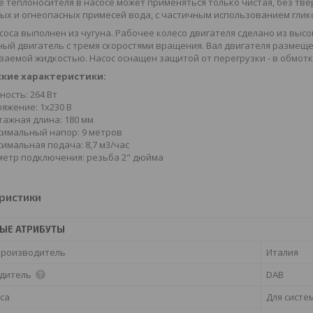
е теплоносителя в насосе может применяться только чистая, без тв
ых и огнеопасных примесей вода, с частичным использованием гли
соса выполнен из чугуна. Рабочее колесо двигателя сделано из вы
ный двигатель с тремя скоростями вращения. Вал двигателя разме
аемой жидкостью. Насос оснащен защитой от перегрузки - в обмот
кие характеристики:
ость: 264 Вт
яжение: 1х230 В
ажная длина: 180 мм
имальный напор: 9 метров
имальная подача: 8,7 м3/час
етр подключения: резьба 2" дюйма
ристики
ЫЕ АТРИБУТЫ
производитель
Италия
дитель
DAB
са
Для систе