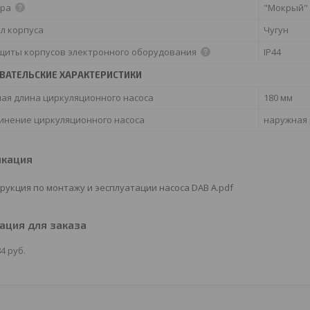
ора
"Мокрый"
л корпуса
Чугун
ащиты корпусов электронного оборудования
IP44
ВАТЕЛЬСКИЕ ХАРАКТЕРИСТИКИ
ая длина циркуляционного насоса
180 мм
инение циркуляционного насоса
наружная 
икация
рукция по монтажу и эесплуатации насоса DAB A.pdf
ция для заказа
84
руб.