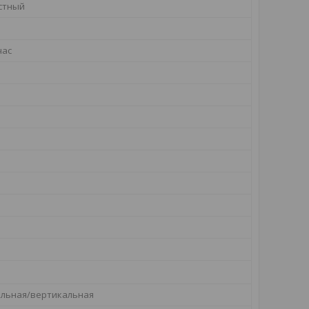
стный
час
альная/вертикальная