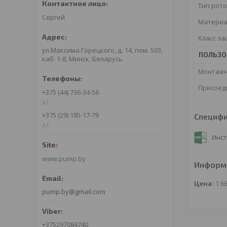
Тип рот
Сергей
Материа
Класс з
ул.Максима Горецкого, д. 14, пом. 503,
ПОЛЬЗО
каб. 1-8, Минск, Беларусь
Монтажн
Присоед
+375 (44) 736-34-56
A1
+375 (29) 185-17-79
Специф
A1
Инст
www.pump.by
Информа
Цена:
1 6
pump.by@gmail.com
+375297084740