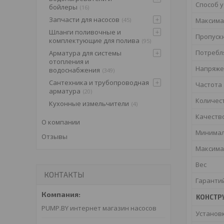
Способ 
бойлеры
16
Запчасти для насосов
45
Максима
Шланги поливочные и
Пропуск
комплектующие для полива
95
Потребл
Арматура для системы
отопления и
Напряже
водоснабжения
349
Сантехника и трубопроводная
Частота
арматура
20
Количес
Кухонные измельчители
4
Качеств
О компании
Минимал
Отзывы
Максима
Вес
КОНТАКТЫ
Гаранти
КОНСТР
PUMP.BY интернет магазин насосов
Установ