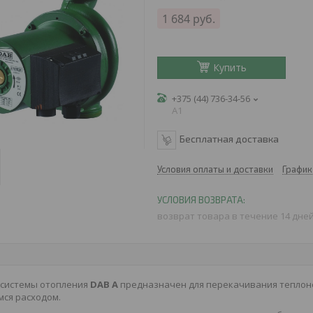
1 684
руб.
Купить
+375 (44) 736-34-56
A1
Бесплатная доставка
Условия оплаты и доставки
График
возврат товара в течение 14 дне
 системы отопления
DAB A
предназначен для перекачивания теплоно
ся расходом.