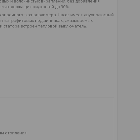
ердых и волокнистых вкраплений, без добавления
кольсодержащих жидкостей до 30%.
сокопрочного технополимера. Насос имеет двухполюсный
щен на графитовых подшипниках, смазываемых
ки статора встроен тепловой выключатель.
мы отопления