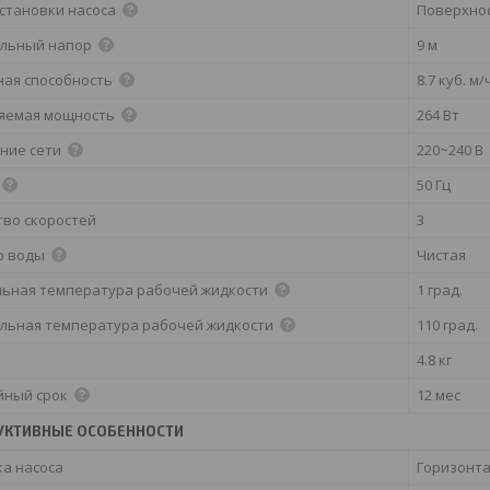
установки насоса
Поверхно
льный напор
9 м
ная способность
8.7 куб. м/
яемая мощность
264 Вт
ние сети
220~240 В
50 Гц
тво скоростей
3
о воды
Чистая
ьная температура рабочей жидкости
1 град.
льная температура рабочей жидкости
110 град.
4.8 кг
йный срок
12 мес
УКТИВНЫЕ ОСОБЕННОСТИ
ка насоса
Горизонт