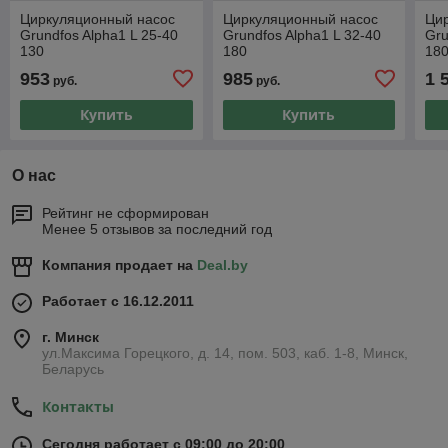
Циркуляционный насос
Циркуляционный насос
Ци
Grundfos Alpha1 L 25-40
Grundfos Alpha1 L 32-40
Gru
130
180
18
953
985
1 
руб.
руб.
Купить
Купить
О нас
Рейтинг не сформирован
Менее 5 отзывов за последний год
Компания продает на
Deal.by
Работает с 16.12.2011
г. Минск
ул.Максима Горецкого, д. 14, пом. 503, каб. 1-8, Минск,
Беларусь
Контакты
Сегодня работает с 09:00 до 20:00