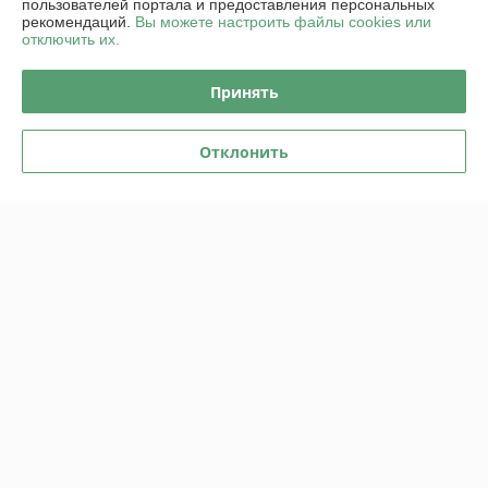
пользователей портала и предоставления персональных
рекомендаций.
Вы можете настроить файлы cookies или
О нас
отключить их.
Контакты
Принять
Доставка и оплата
Отклонить
График работы
Полная версия сайта
Политика обработки cookies
Сайт создан на платформе Deal.by
Информация для покупателя
Юридическое лицо:
ООО "Пампбай"
220018, г. Минск, ул. Максима Горецкого, д. 14, пом. 503, каб. 1-8