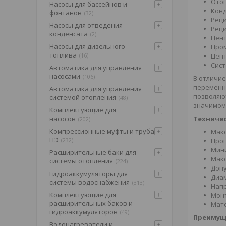
Отоп
Насосы для бассейнов и
Конд
фонтанов
32
Реци
Насосы для отведения
Реци
конденсата
2
Цен
Насосы для дизельного
Про
топлива
16
Цент
Сист
Автоматика для управления
насосами
106
В отличие
переменн
Автоматика для управления
позволяют
системой отопления
48
значимому
Комплектующие для
насосов
Техничес
202
Компрессионные муфты и труба
Макс
ПЭ
232
Проп
Мини
Расширительные баки для
Макс
системы отопления
224
Допу
Гидроаккумуляторы для
Диам
системы водоснабжения
313
Напр
Комплектующие для
Монт
расширительных баков и
Мате
гидроаккумуляторов
49
Преимущ
Водонагреватели и