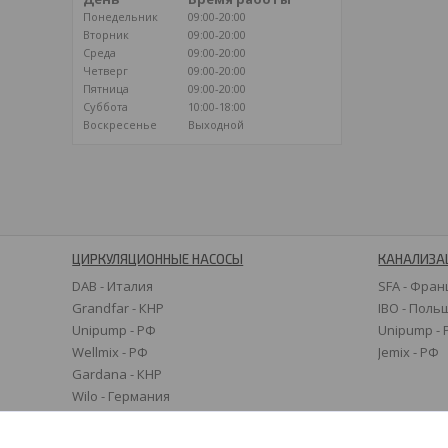
Понедельник
09:00-20:00
Вторник
09:00-20:00
Среда
09:00-20:00
Четверг
09:00-20:00
Пятница
09:00-20:00
Суббота
10:00-18:00
Воскресенье
Выходной
ЦИРКУЛЯЦИОННЫЕ НАСОСЫ
КАНАЛИЗА
DAB - Италия
SFA - Фран
Grandfar - КНР
IBO - Поль
Unipump - РФ
Unipump -
Wellmix - РФ
Jemix - РФ
Gardana - КНР
Wilo - Германия
Grundfos - Дания
Speroni - Италия