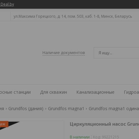
 Deal.by
ул.Максима Горецкого, д. 14, пом. 503, каб. 1-8, Минск, Беларусь
Наличие документов
осные станции
Для скважин
Канализационные
Гидроа
ия
Grundfos (дания)
Grundfos magna1
Grundfos magna1 один
Циркуляционный насос Grun
даж
В наличии
Код:
99221215