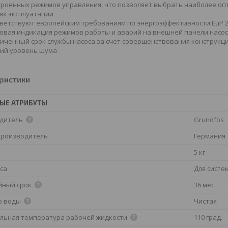
троенных режимов управления, что позволяет выбрать наиболее о
ях эксплуатации
ветствуют европейским требованиям по энергоэффективности EuP 
овая индикация режимов работы и аварий на внешней панели насо
иченный срок службы насоса за счет совершенствования конструкци
ий уровень шума
ристики
ЫЕ АТРИБУТЫ
дитель
Grundfos
производитель
Германия
5 кг
са
Для систе
йный срок
36 мес
о воды
Чистая
льная температура рабочей жидкости
110 град.