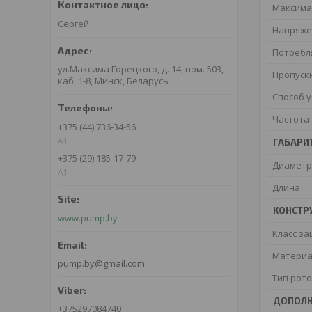
Максима
Сергей
Напряже
Потребл
ул.Максима Горецкого, д. 14, пом. 503,
Пропуск
каб. 1-8, Минск, Беларусь
Способ 
Частота
+375 (44) 736-34-56
A1
ГАБАРИ
+375 (29) 185-17-79
Диаметр
A1
Длина
КОНСТР
www.pump.by
Класс з
Материа
pump.by@gmail.com
Тип рот
ДОПОЛН
+375297084740