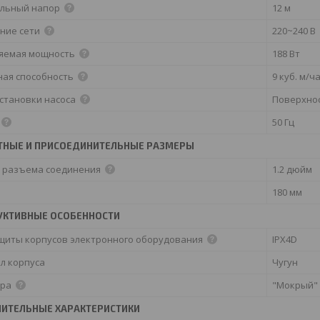
льный напор
12 м
ние сети
220~240 В
яемая мощность
188 Вт
ная способность
9 куб. м/ч
установки насоса
Поверхно
50 Гц
ТНЫЕ И ПРИСОЕДИНИТЕЛЬНЫЕ РАЗМЕРЫ
 разъема соединения
1.2 дюйм
180 мм
УКТИВНЫЕ ОСОБЕННОСТИ
ащиты корпусов электронного оборудования
IPX4D
л корпуса
Чугун
ора
"Мокрый"
ИТЕЛЬНЫЕ ХАРАКТЕРИСТИКИ