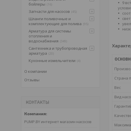
9 вс
бойлеры
16
услови
Запчасти для насосов
45
соот
свет
Шланги поливочные и
комплектующие для полива
увел
95
низк
Арматура для системы
отопления и
водоснабжения
349
Характе
Сантехника и трубопроводная
арматура
20
ОСНОВН
Кухонные измельчители
4
Произво
О компании
Страна 
Отзывы
Вес
Вид насо
КОНТАКТЫ
Гаранти
Качеств
PUMP.BY интернет магазин насосов
Максима