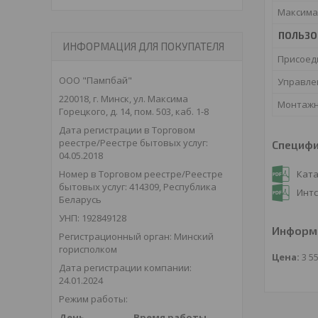
Максима
ПОЛЬЗО
ИНФОРМАЦИЯ ДЛЯ ПОКУПАТЕЛЯ
Присоед
ООО "Пампбай"
Управле
220018, г. Минск, ул. Максима
Монтажн
Горецкого, д. 14, пом. 503, каб. 1-8
Дата регистрации в Торговом
реестре/Реестре бытовых услуг:
Специф
04.05.2018
Ката
Номер в Торговом реестре/Реестре
бытовых услуг: 414309, Республика
Интс
Беларусь
УНП: 192849128
Информа
Регистрационный орган: Минский
горисполком
Цена:
3 5
Дата регистрации компании:
24.01.2024
Режим работы:
День
Время работы