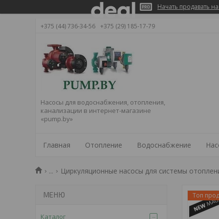
Начать продавать на
+375 (44) 736-34-56
+375 (29) 185-17-79
Насосы для водоснабжения, отопления,
канализации в интернет-магазине
«pump.by»
Главная
Отопление
Водоснабжение
Нас
...
Циркуляционные насосы для системы отоплен
Топ про
Каталог