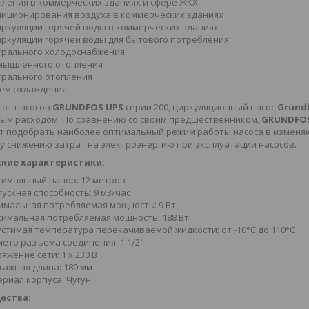
ления в коммерческих зданиях и сфере ЖКХ
иционирования воздуха в коммерческих зданиях
ркуляции горячей воды в коммерческих зданиях
ркуляции горячей воды для бытового потребления
трального холодоснабжения
мышленного отопления
рального отопления
ем охлаждения
 от насосов
GRUNDFOS UPS
серии 200, циркуляционный насос
Grund
ым расходом. По сравнению со своим предшественником,
GRUNDFO
 подобрать наиболее оптимальный режим работы насоса в изменяющ
 снижению затрат на электроэнергию при эксплуатации насосов.
кие характеристики:
имальный напор: 12 метров
ускная способность: 9 м3/час
мальная потребляемая мощность: 9 Вт
имальная потребляемая мощность: 188 Вт
стимая температура перекачиваемой жидкости: от -10°C до 110°C
етр разъема соединения: 1 1/2"
яжение сети: 1 х 230 В
ажная длина: 180 мм
риал корпуса: Чугун
ества: