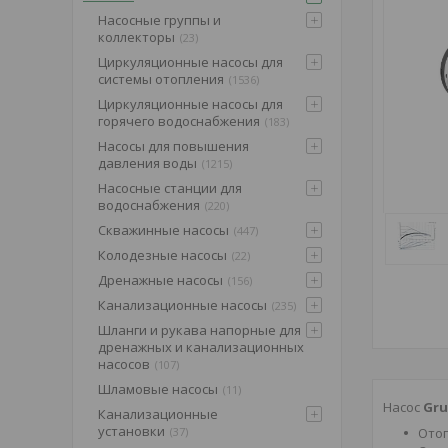
Насосные группы и
коллекторы
23
Циркуляционные насосы для
системы отопления
1536
Циркуляционные насосы для
горячего водоснабжения
183
Насосы для повышения
давления воды
1215
Насосные станции для
водоснабжения
220
Скважинные насосы
447
Колодезные насосы
22
Дренажные насосы
156
Канализационные насосы
235
Шланги и рукава напорные для
дренажных и канализационных
насосов
107
Шламовые насосы
11
Насос
Gr
Канализационные
установки
37
Отоп