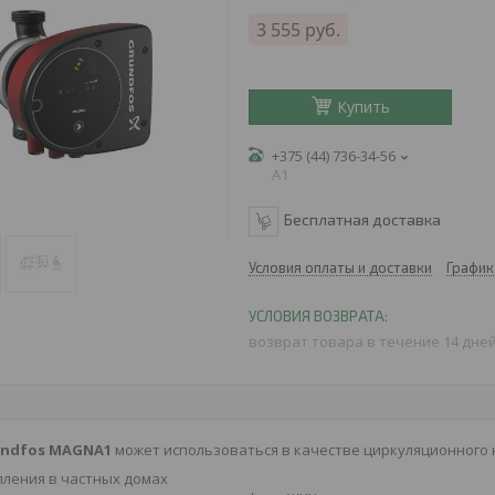
3 555
руб.
Купить
+375 (44) 736-34-56
A1
Бесплатная доставка
Условия оплаты и доставки
График
возврат товара в течение 14 дне
undfos MAGNA1
может использоваться в качестве циркуляционного н
ления в частных домах