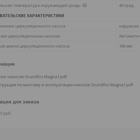
льная температура окружающей среды
40 град.
ВАТЕЛЬСКИЕ ХАРАКТЕРИСТИКИ
инение циркуляционного насоса
наружная 
ние циркуляционным насосом
Автомати
ая длина циркуляционного насоса
180 мм
икации
лог насосов Grundfos Magna1.pdf
трукция по монтажу и эксплуатации насосов Grundfos Magna1.pdf
ция для заказа
55
руб.