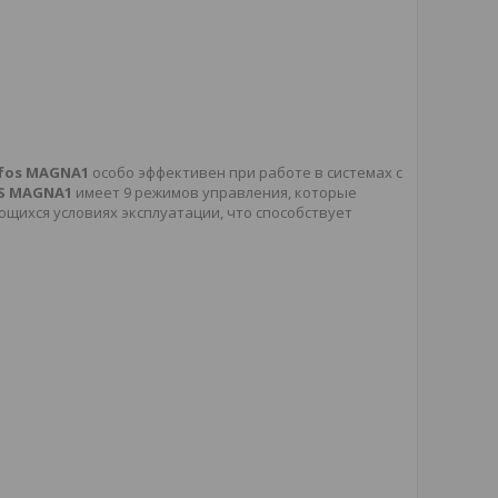
fos MAGNA1
особо эффективен при работе в системах с
S MAGNA1
имеет 9 режимов управления, которые
ихся условиях эксплуатации, что способствует