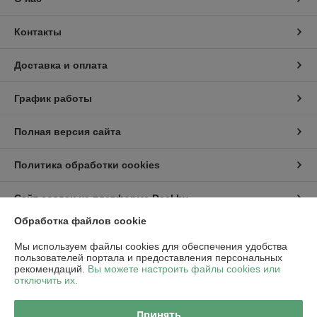
Контакты
Доставка и оплата
График работы
Полная версия сайта
Политика обработки cookies
Сайт создан на платформе Deal.by
Обработка файлов cookie
Информация для покупателя
Мы используем файлы cookies для обеспечения удобства
пользователей портала и предоставления персональных
Юридическое лицо:
ООО "Пампбай"
рекомендаций.
Вы можете настроить файлы cookies или
220018, г. Минск, ул. Максима Горецкого, д. 14, пом. 503, каб. 1-8
отключить их.
Регистрационный номер ЕГР: 192849128
Принять