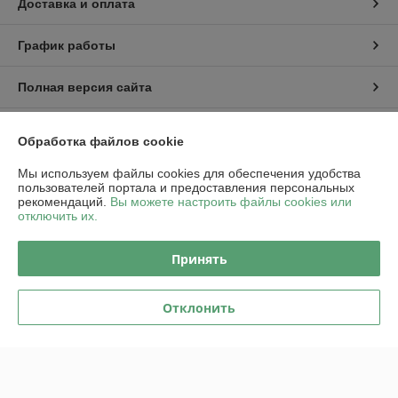
Доставка и оплата
График работы
Полная версия сайта
Политика обработки cookies
Обработка файлов cookie
Сайт создан на платформе Deal.by
Мы используем файлы cookies для обеспечения удобства
пользователей портала и предоставления персональных
рекомендаций.
Вы можете настроить файлы cookies или
отключить их.
Информация для покупателя
Юридическое лицо:
ООО "Пампбай"
Принять
220018, г. Минск, ул. Максима Горецкого, д. 14, пом. 503, каб. 1-8
Регистрационный номер ЕГР: 192849128
Отклонить
УНП: 192849128
Регистрационный орган: Минский горисполком
Дата регистрации компании: 24.01.2024