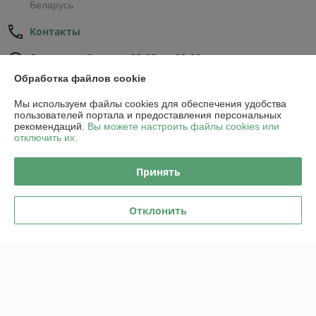
Беларусь
Контакты
Сегодня работает с 09:00 до 20:00
Показать весь график работы
Обработка файлов cookie
Мы используем файлы cookies для обеспечения удобства
Отзывы о магазине
пользователей портала и предоставления персональных
рекомендаций.
Вы можете настроить файлы cookies или
отключить их.
41 отзыва за всё время
Принять
Покупатель
03.07.2026
Отлично
Отклонить
Быстрая доставка, всегда в контакте, насос отличный. Спасибо.
Анна
03.04.2026
Отлично
Быстро и оперативно со мной связались, определили срок доставки 