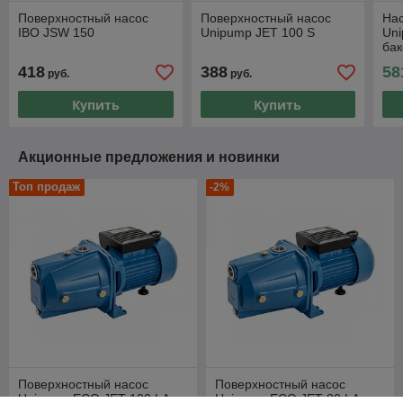
Поверхностный насос
Поверхностный насос
Нас
IBO JSW 150
Unipump JET 100 S
Un
бак
418
388
58
руб.
руб.
Купить
Купить
Акционные предложения и новинки
Топ продаж
-2%
Поверхностный насос
Поверхностный насос
Unipump ECO JET 100 LA
Unipump ECO JET 80 LA