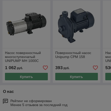
Насос поверхностный
Поверхностный насос
На
многоступенчатый
Unipump CPM 158
мн
UNIPUMP MH 1000C
UN
1 062
393
53
руб.
руб.
Купить
Купить
О нас
Рейтинг не сформирован
Менее 5 отзывов за последний год