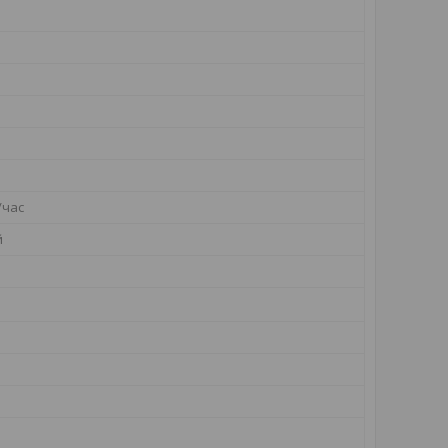
/час
й