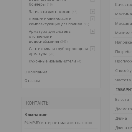
бойлеры
Качеств
16
Запчасти для насосов
45
Максима
Шланги поливочные и
Максима
комплектующие для полива
95
Арматура для системы
Минимал
отопления и
водоснабжения
349
Напряже
Сантехника и трубопроводная
Потребл
арматура
20
Кухонные измельчители
Пропуск
4
Способ 
О компании
Частота
Отзывы
ГАБАРИ
Высота
КОНТАКТЫ
Диаметр
Длина
PUMP.BY интернет магазин насосов
Длина с