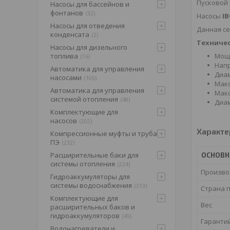
Пусковой 
Насосы для бассейнов и
фонтанов
32
Насосы
IB
Насосы для отведения
Данная с
конденсата
2
Техничес
Насосы для дизельного
топлива
Мощн
16
Напр
Автоматика для управления
Диам
насосами
106
Макс
Автоматика для управления
Макс
системой отопления
48
Диам
Комплектующие для
насосов
202
Характе
Компрессионные муфты и труба
ПЭ
232
Расширительные баки для
ОСНОВН
системы отопления
224
Произво
Гидроаккумуляторы для
системы водоснабжения
313
Страна 
Комплектующие для
Вес
расширительных баков и
гидроаккумуляторов
49
Гаранти
Водонагреватели и