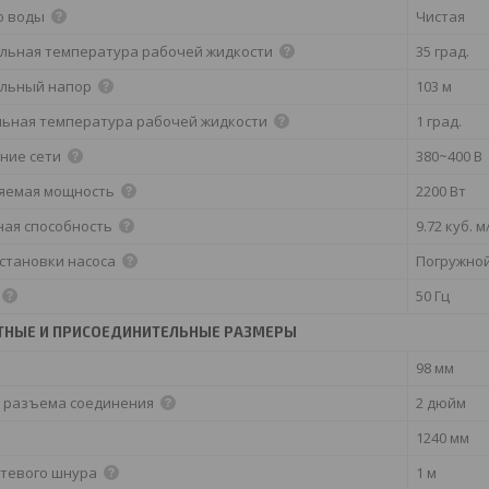
о воды
Чистая
льная температура рабочей жидкости
35 град.
льный напор
103 м
ьная температура рабочей жидкости
1 град.
ние сети
380~400 В
яемая мощность
2200 Вт
ная способность
9.72 куб. м
установки насоса
Погружно
50 Гц
ТНЫЕ И ПРИСОЕДИНИТЕЛЬНЫЕ РАЗМЕРЫ
98 мм
 разъема соединения
2 дюйм
1240 мм
етевого шнура
1 м