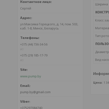
Ширина
Сергей
КОНСТР
Класс з
ул.Максима Горецкого, д. 14, пом. 503,
Материа
каб. 1-8, Минск, Беларусь
Тип рот
ПОЛЬЗО
+375 (44) 736-34-56
A1
Диаметр
+375 (29) 185-17-79
Вид насо
A1
Информа
www.pump.by
Цена:
1 3
pump.by@gmail.com
+375297084740