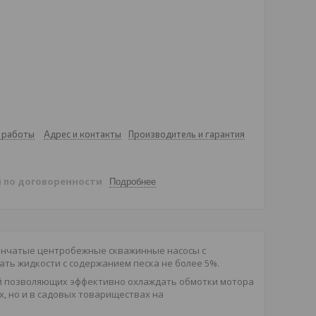
 работы
Адрес и контакты
Производитель и гарантия
й
по договоренности
Подробнее
енчатые центробежные скважинные насосы с
ать жидкости с содержанием песка не более 5%.
ей позволяющих эффективно охлаждать обмотки мотора
х, но и в садовых товариществах на