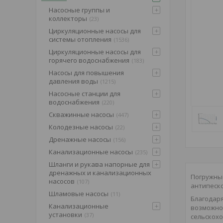
Насосные группы и
коллекторы
23
Циркуляционные насосы для
системы отопления
1536
Циркуляционные насосы для
горячего водоснабжения
183
Насосы для повышения
давления воды
1215
Насосные станции для
водоснабжения
220
Скважинные насосы
447
Колодезные насосы
22
Дренажные насосы
156
Канализационные насосы
235
Шланги и рукава напорные для
дренажных и канализационных
Погружны
насосов
107
антипеско
Шламовые насосы
11
Благодар
Канализационные
возможно
установки
37
сельскох