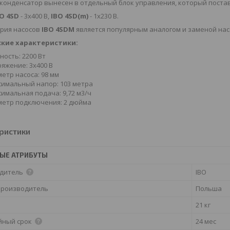
конденсатор вынесен в отдельный блок управления, который поставл
O 4SD
- 3x400 В,
IBO 4SD(m)
- 1x230 В.
ерия насосов
IBO 4SDM
является популярным аналогом и заменой нас
кие характеристики:
ость: 2200 Вт
яжение: 3х400 В
етр насоса: 98 мм
имальный напор: 103 метра
имальная подача: 9,72 м3/ч
етр подключения: 2 дюйма
ристики
ЫЕ АТРИБУТЫ
дитель
IBO
производитель
Польша
21 кг
йный срок
24 мес