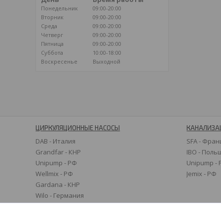
Понедельник
09:00-20:00
Вторник
09:00-20:00
Среда
09:00-20:00
Четверг
09:00-20:00
Пятница
09:00-20:00
Суббота
10:00-18:00
Воскресенье
Выходной
ЦИРКУЛЯЦИОННЫЕ НАСОСЫ
КАНАЛИЗА
DAB - Италия
SFA - Фран
Grandfar - КНР
IBO - Поль
Unipump - РФ
Unipump -
Wellmix - РФ
Jemix - РФ
Gardana - КНР
Wilo - Германия
Grundfos - Дания
Speroni - Италия