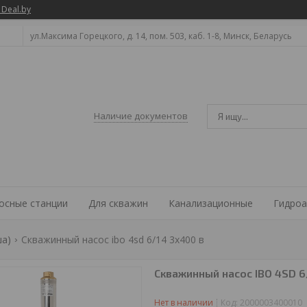
 Deal.by
ул.Максима Горецкого, д. 14, пом. 503, каб. 1-8, Минск, Беларусь
Наличие документов
осные станции
Для скважин
Канализационные
Гидроа
ша)
Скважинный насос ibo 4sd 6/14 3x400 в
Скважинный насос IBO 4SD 6
Нет в наличии
Код:
2000003400010