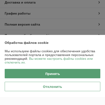
Доставка и оплата
График работы
Полная версия сайта
Политика обработки cookies
Обработка файлов cookie
Сайт создан на платформе Deal.by
Мы используем файлы cookies для обеспечения удобства
пользователей портала и предоставления персональных
рекомендаций.
Вы можете настроить файлы cookies или
Информация для покупателя
отключить их.
Юридическое лицо:
ООО "Пампбай"
220018, г. Минск, ул. Максима Горецкого, д. 14, пом. 503, каб. 1-8
Принять
Регистрационный номер ЕГР: 192849128
Отклонить
УНП: 192849128
Регистрационный орган: Минский горисполком
Дата регистрации компании: 24.01.2024