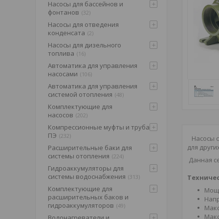
Насосы для бассейнов и
фонтанов
32
Насосы для отведения
конденсата
2
Насосы для дизельного
топлива
16
Автоматика для управления
насосами
106
Автоматика для управления
системой отопления
48
Комплектующие для
насосов
202
Компрессионные муфты и труба
ПЭ
232
Насосы 
для друг
Расширительные баки для
системы отопления
224
Данная се
Гидроаккумуляторы для
системы водоснабжения
Техничес
313
Комплектующие для
Мощн
расширительных баков и
Напр
гидроаккумуляторов
49
Макс
Макс
Водонагреватели и