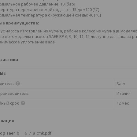
имальное рабочее давление: 10 [бар]
ература перекачиваемой воды: от -15 до +120 [°С]
имальная температура окружающей среды: 40 [°С]
ые преимущества:
ус насоса изготовлен из чугуна, рабочее колесо из чугуна (в моделях н
во всех моделях насосов SAER BP 6, 9, 10, 11, 12 доступно для заказа 
ническое уплотнение вала.
ристики
НЫЕ
дитель
Saer
производитель
Италия
йный срок
12 мес
икация
log_saer_b___6_7_8_cmk.pdf