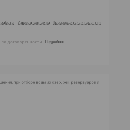
 работы
Адрес и контакты
Производитель и гарантия
й
по договоренности
Подробнее
ения, при отборе воды из озер, рек, резервуаров и