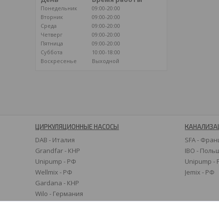
Понедельник
09:00-20:00
Вторник
09:00-20:00
Среда
09:00-20:00
Четверг
09:00-20:00
Пятница
09:00-20:00
Суббота
10:00-18:00
Воскресенье
Выходной
ЦИРКУЛЯЦИОННЫЕ НАСОСЫ
КАНАЛИЗА
DAB - Италия
SFA - Фран
Grandfar - КНР
IBO - Поль
Unipump - РФ
Unipump -
Wellmix - РФ
Jemix - РФ
Gardana - КНР
Wilo - Германия
Grundfos - Дания
Speroni - Италия