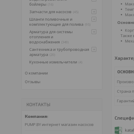
Макс
бойлеры
16
Темп
Запчасти для насосов
45
Макс
Шланги поливочные и
Основн
комплектующие для полива
95
Корп
Арматура для системы
Также 
отопления и
Меха
водоснабжения
349
Сантехника и трубопроводная
арматура
20
Характе
Кухонные измельчители
4
ОСНОВ
О компании
Произво
Отзывы
Страна 
Гаранти
КОНТАКТЫ
Специф
PUMP.BY интернет магазин насосов
kata