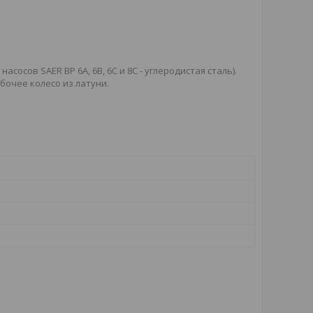
асосов SAER BP 6A, 6B, 6C и 8C - углеродистая сталь).
рабочее колесо из латуни.