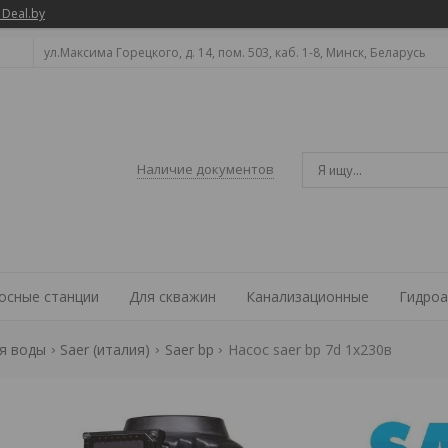
 Deal.by
ул.Максима Горецкого, д. 14, пом. 503, каб. 1-8, Минск, Беларусь
Наличие документов
осные станции
Для скважин
Канализационные
Гидроа
я воды
Saer (италия)
Saer bp
Насос saer bp 7d 1х230в