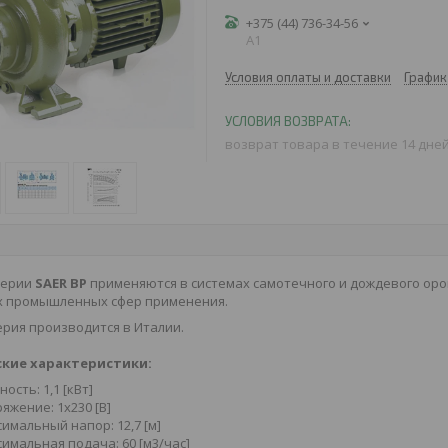
+375 (44) 736-34-56
A1
Условия оплаты и доставки
График
возврат товара в течение 14 дне
серии
SAER BP
применяются в системах самотечного и дождевого орош
их промышленных сфер применения.
рия производится в Италии.
кие характеристики:
ость: 1,1 [кВт]
яжение: 1х230 [В]
имальный напор: 12,7 [м]
имальная подача: 60 [м3/час]