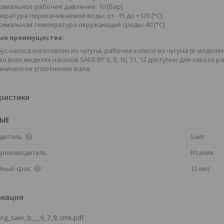
имальное рабочее давление: 10 [бар]
ература перекачиваемой воды: от -15 до +120 [°С]
имальная температура окружающей среды: 40 [°С]
ые преимущества:
ус насоса изготовлен из чугуна, рабочее колесо из чугуна (в моделях н
во всех моделях насосов SAER BP 6, 9, 10, 11, 12 доступно для заказа 
ническое уплотнение вала.
ристики
НЫЕ
дитель
Saer
производитель
Италия
йный срок
12 мес
икация
log_saer_b___6_7_8_cmk.pdf