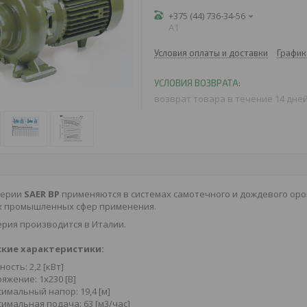
+375 (44) 736-34-56
A1
Условия оплаты и доставки
График
возврат товара в течение 14 дне
серии
SAER BP
применяются в системах самотечного и дождевого орош
их промышленных сфер применения.
рия производится в Италии.
кие характеристики:
ость: 2,2 [кВт]
яжение: 1х230 [В]
имальный напор: 19,4 [м]
имальная подача: 63 [м3/час]