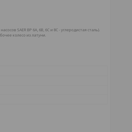
асосов SAER BP 6A, 6B, 6C и 8C - углеродистая сталь).
рабочее колесо из латуни.