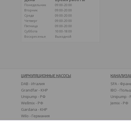
Понедельник
09:00-20:00
Вторник
09:00-20:00
Среда
09:00-20:00
Четверг
09:00-20:00
Пятница
09:00-20:00
Суббота
10:00-18:00
Воскресенье
Выходной
ЦИРКУЛЯЦИОННЫЕ НАСОСЫ
КАНАЛИЗА
DAB - Италия
SFA - Фран
Grandfar - КНР
IBO - Поль
Unipump - РФ
Unipump -
Wellmix - РФ
Jemix - РФ
Gardana - КНР
Wilo - Германия
Grundfos - Дания
Speroni - Италия