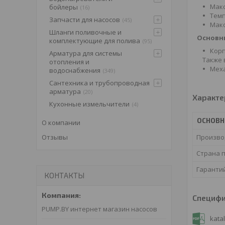
Макс
бойлеры
16
Темп
Запчасти для насосов
45
Макс
Шланги поливочные и
Основн
комплектующие для полива
95
Корп
Арматура для системы
Также 
отопления и
Меха
водоснабжения
349
Сантехника и трубопроводная
арматура
20
Характе
Кухонные измельчители
4
ОСНОВ
О компании
Произво
Отзывы
Страна 
Гаранти
КОНТАКТЫ
Специф
PUMP.BY интернет магазин насосов
kata