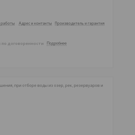
 работы
Адрес и контакты
Производитель и гарантия
й
по договоренности
Подробнее
ения, при отборе воды из озер, рек, резервуаров и