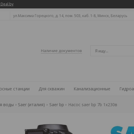
 Deal.by
ул.Максима Горецкого, д. 14, пом. 503, каб. 1-8, Минск, Беларусь
Наличие документов
осные станции
Для скважин
Канализационные
Гидроа
я воды
Saer (италия)
Saer bp
Насос saer bp 7b 1х230в