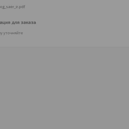
log_saer_ir.pdf
ция для заказа
у уточняйте