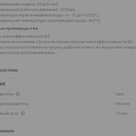
имальная подача: 20 [м3/час]
имальное рабочее давление: 10 [бар]
ература перекачиваемой воды: от -15 до +120 [°С]
имальная температура окружающей среды: 40 [°С]
ые преимущества:
с энегоэффективности IE2.
ожно исполнение с более высоким классом энегоэффективности IE3.
ус насоса изготовлен из чугуна, рабочее колесо из чугуна или углеро
ническое уплотнение вала.
ристики
НЫЕ
дитель
Saer
производитель
Италия
йный срок
12 мес
икация