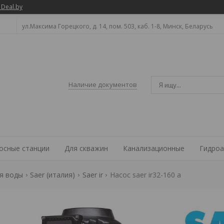
 Deal.by
ул.Максима Горецкого, д. 14, пом. 503, каб. 1-8, Минск, Беларусь
Наличие документов
осные станции
Для скважин
Канализационные
Гидроа
я воды
Saer (италия)
Saer ir
Насос saer ir32-160 a