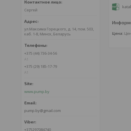
kata
Сергей
Информа
ул.Максима Горецкого, д. 14, пом. 503,
Цена:
Цен
каб. 1-8, Минск, Беларусь
+375 (44) 736-34-56
A1
+375 (29) 185-17-79
A1
www.pump.by
pump.by@gmail.com
+375297084740