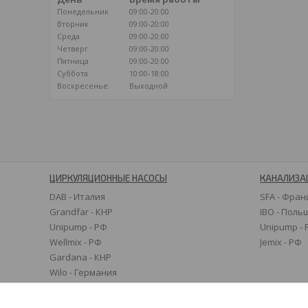
Понедельник
09:00-20:00
Вторник
09:00-20:00
Среда
09:00-20:00
Четверг
09:00-20:00
Пятница
09:00-20:00
Суббота
10:00-18:00
Воскресенье
Выходной
ЦИРКУЛЯЦИОННЫЕ НАСОСЫ
КАНАЛИЗА
DAB - Италия
SFA - Фран
Grandfar - КНР
IBO - Поль
Unipump - РФ
Unipump -
Wellmix - РФ
Jemix - РФ
Gardana - КНР
Wilo - Германия
Grundfos - Дания
Speroni - Италия