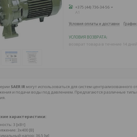
+375 (44) 736-34-56
A1
Условия оплаты и доставки
График
возврат товара в течение 14 дне
серии
SAER IR
могут использоваться для систем централизованного о
ения и подачи воды под давлением. Предлагаются различные типы 
ия.
кие характеристики:
ость: 3 [кВт]
яжение: 3х400 [В]
имальный напор: 36,5 [м]