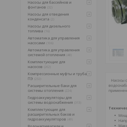
Насосы для бассейнов и
фонтанов
32
Насосы для отведения
конденсата
2
Насосы для дизельного
топлива
16
Автоматика для управления
насосами
106
Автоматика для управления
системой отопления
48
Комплектующие для
насосов
202
Компрессионные муфты и труба
ПЭ
232
Насосы 
водоснабж
Расширительные баки для
применен
системы отопления
224
Гидроаккумуляторы для
системы водоснабжения
313
Техничес
Комплектующие для
расширительных баков и
Мощн
гидроаккумуляторов
49
Напр
Макс
Водонагреватели и