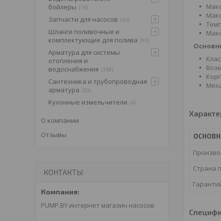
Макс
бойлеры
16
Макс
Запчасти для насосов
45
Темп
Шланги поливочные и
Макс
комплектующие для полива
95
Основн
Арматура для системы
Клас
отопления и
Возм
водоснабжения
349
Корп
Сантехника и трубопроводная
Меха
арматура
20
Кухонные измельчители
4
Характе
О компании
Отзывы
ОСНОВ
Произво
Страна 
КОНТАКТЫ
Гаранти
PUMP.BY интернет магазин насосов
Специф