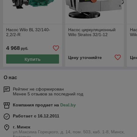
Насос Wilo BL 32/140-
Насос циркуляционный
На
2,2/2-R
Wilo Stratos 32/1-12
Wil
4 968
руб.
Цену уточняйте
Це
Купить
О нас
Рейтинг не сформирован
Менее 5 отзывов за последний год
Компания продает на
Deal.by
Работает с 16.12.2011
г. Минск
ул.Максима Горецкого, д. 14, пом. 503, каб. 1-8, Минск,
Беларусь