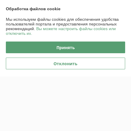
и вовремя все доставили в магазин .
Обработка файлов cookie
Показать все отзывы
Мы используем файлы cookies для обеспечения удобства
пользователей портала и предоставления персональных
рекомендаций.
Вы можете настроить файлы cookies или
О нас
отключить их.
Контакты
Принять
Доставка и оплата
Отклонить
График работы
Полная версия сайта
Политика обработки cookies
Сайт создан на платформе Deal.by