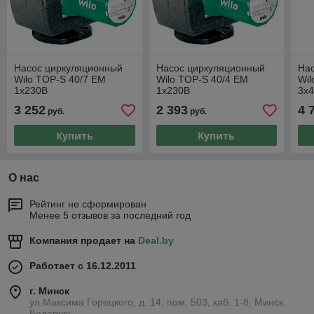
Насос циркуляционный
Насос циркуляционный
На
Wilo TOP-S 40/7 EM
Wilo TOP-S 40/4 EM
Wil
1х230В
1х230В
3х
3 252
2 393
4 
руб.
руб.
Купить
Купить
О нас
Рейтинг не сформирован
Менее 5 отзывов за последний год
Компания продает на
Deal.by
Работает с 16.12.2011
г. Минск
ул.Максима Горецкого, д. 14, пом. 503, каб. 1-8, Минск,
Беларусь