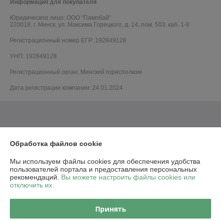
Информация для покупателя
Юридическое лицо:
ООО "Пампбай"
220018, г. Минск, ул. Максима Горецкого, д. 14, пом. 503, каб. 1-8
Регистрационный номер ЕГР: 192849128
УНП: 192849128
Регистрационный орган: Минский горисполком
Дата регистрации компании: 24.01.2024
Обработка файлов cookie
Мы используем файлы cookies для обеспечения удобства
пользователей портала и предоставления персональных
рекомендаций.
Вы можете настроить файлы cookies или
отключить их.
Принять