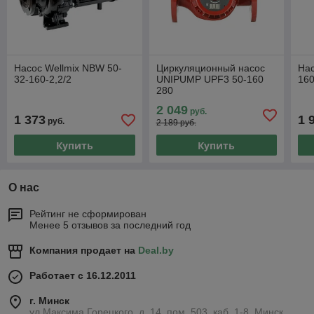
Насос Wellmix NBW 50-
Циркуляционный насос
Нас
32-160-2,2/2
UNIPUMP UPF3 50-160
160
280
2 049
руб.
1 373
1 
руб.
2 189 руб.
Купить
Купить
О нас
Рейтинг не сформирован
Менее 5 отзывов за последний год
Компания продает на
Deal.by
Работает с 16.12.2011
г. Минск
ул.Максима Горецкого, д. 14, пом. 503, каб. 1-8, Минск,