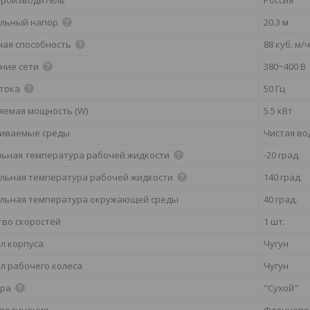
льный напор
20.3 м
ная способность
88 куб. м/
ние сети
380~400 В
 тока
50 Гц
яемая мощность (W)
5.5 кВт
иваемые среды
Чистая во
ьная температура рабочей жидкости
-20 град.
льная температура рабочей жидкости
140 град.
льная температура окружающей среды
40 град.
тво скоростей
1 шт.
л корпуса
Чугун
л рабочего колеса
Чугун
ора
"Сухой"
соединения
Фланцево