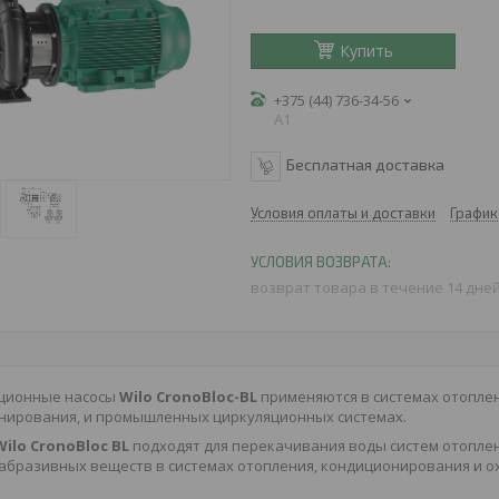
Купить
+375 (44) 736-34-56
A1
Бесплатная доставка
Условия оплаты и доставки
График
возврат товара в течение 14 дне
ционные насосы
Wilo
CronoBloc-BL
применяются в системах отоплен
нирования, и промышленных циркуляционных системах.
Wilo
CronoBloc BL
подходят для перекачивания воды систем отопле
абразивных веществ в системах отопления, кондиционирования и о