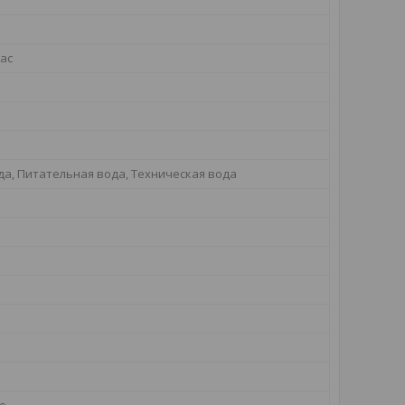
час
да, Питательная вода, Техническая вода
е