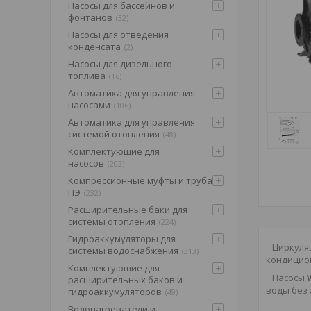
Насосы для бассейнов и
фонтанов
32
Насосы для отведения
конденсата
2
Насосы для дизельного
топлива
16
Автоматика для управления
насосами
106
Автоматика для управления
системой отопления
48
Комплектующие для
насосов
202
Компрессионные муфты и труба
ПЭ
232
Расширительные баки для
системы отопления
224
Гидроаккумуляторы для
Циркуля
системы водоснабжения
313
кондицио
Комплектующие для
Насосы
расширительных баков и
воды без 
гидроаккумуляторов
49
Водонагреватели и