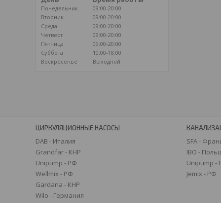
Понедельник
09:00-20:00
Вторник
09:00-20:00
Среда
09:00-20:00
Четверг
09:00-20:00
Пятница
09:00-20:00
Суббота
10:00-18:00
Воскресенье
Выходной
ЦИРКУЛЯЦИОННЫЕ НАСОСЫ
КАНАЛИЗА
DAB - Италия
SFA - Фран
Grandfar - КНР
IBO - Поль
Unipump - РФ
Unipump -
Wellmix - РФ
Jemix - РФ
Gardana - КНР
Wilo - Германия
Grundfos - Дания
Speroni - Италия