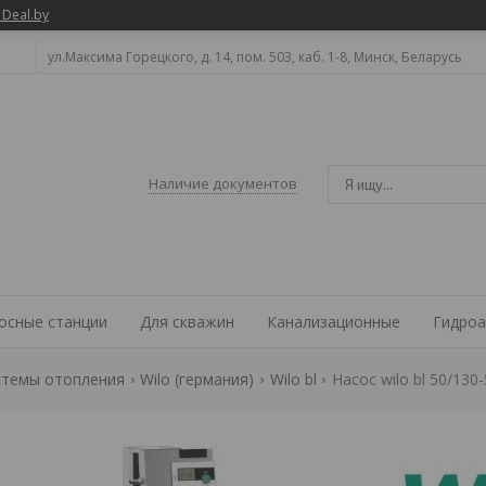
 Deal.by
ул.Максима Горецкого, д. 14, пом. 503, каб. 1-8, Минск, Беларусь
Наличие документов
осные станции
Для скважин
Канализационные
Гидроа
стемы отопления
Wilo (германия)
Wilo bl
Насос wilo bl 50/130-