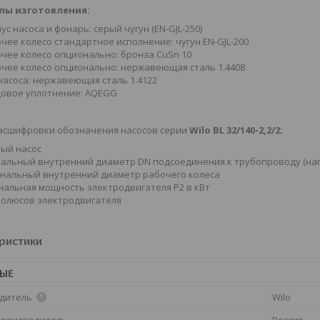
лы изготовления:
ус насоса и фонарь: серый чугун (EN‐GJL-250)
чее колесо стандартное исполнение: чугун EN-GJL-200
чее колесо опционально: бронза CuSn 10
чее колесо опционально: нержавеющая сталь 1.4408
насоса: нержавеющая сталь 1.4122
овое уплотнение: AQEGG
асшифровки обозначения насосов серии
Wilo BL 32/140-2,2/2:
ый насос
альный внутренний диаметр DN подсоединения к трубопроводу (на
нальный внутренний диаметр рабочего колеса
нальная мощность электродвигателя P2 в кВт
полюсов электродвигателя
ристики
НЫЕ
дитель
Wilo
производитель
Россия