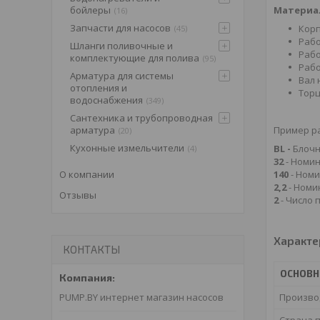
Материа
бойлеры
16
Запчасти для насосов
Корп
45
Рабо
Шланги поливочные и
Рабо
комплектующие для полива
95
Рабо
Арматура для системы
Вал 
отопления и
Торц
водоснабжения
349
Сантехника и трубопроводная
Пример р
арматура
20
Кухонные измельчители
BL -
Блочн
4
32
- Номин
140
- Номи
О компании
2,2
- Номи
Отзывы
2
- Число 
Характе
КОНТАКТЫ
ОСНОВ
Произво
PUMP.BY интернет магазин насосов
Страна 