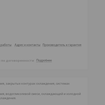
 работы
Адрес и контакты
Производитель и гарантия
й
по договоренности
Подробнее
ия, закрытых контурах охлаждения, системах
ния, водогликолевой смеси, охлаждающей и холодной
хлаждения.