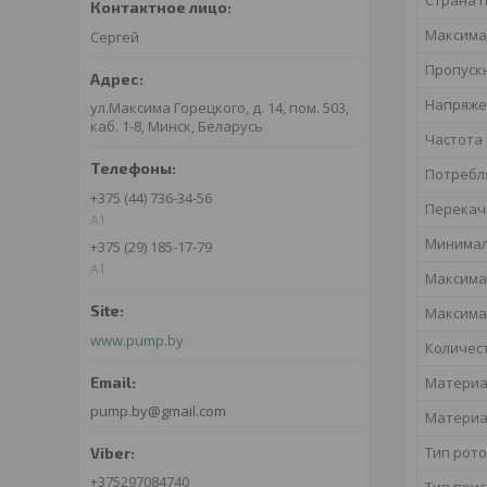
Максима
Сергей
Пропуск
Напряже
ул.Максима Горецкого, д. 14, пом. 503,
каб. 1-8, Минск, Беларусь
Частота
Потребл
+375 (44) 736-34-56
Перекач
A1
Минимал
+375 (29) 185-17-79
A1
Максима
Максима
www.pump.by
Количес
Материа
pump.by@gmail.com
Материа
Тип рот
+375297084740
Тип при