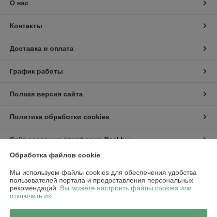
О нас
Контакты
Доставка и оплата
График работы
Полная версия сайта
Политика обработки cookies
Сайт создан на платформе Deal.by
Обработка файлов cookie
Информация для покупателя
Мы используем файлы cookies для обеспечения удобства
пользователей портала и предоставления персональных
Юридическое лицо:
ООО "Пампбай"
рекомендаций.
Вы можете настроить файлы cookies или
220018, г. Минск, ул. Максима Горецкого, д. 14, пом. 503, каб. 1-8
отключить их.
Регистрационный номер ЕГР: 192849128