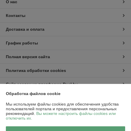
О нас
Контакты
Доставка и оплата
График работы
Полная версия сайта
Политика обработки cookies
Сайт создан на платформе Deal.by
Обработка файлов cookie
Информация для покупателя
Мы используем файлы cookies для обеспечения удобства
пользователей портала и предоставления персональных
Юридическое лицо:
ООО "Пампбай"
рекомендаций.
Вы можете настроить файлы cookies или
220018, г. Минск, ул. Максима Горецкого, д. 14, пом. 503, каб. 1-8
отключить их.
Регистрационный номер ЕГР: 192849128