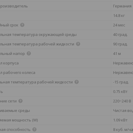
производитель
Германия
14.8 кг
йный срок
24 мес
льная температура окружающей среды
40 град.
льная температура рабочей жидкости
90 град.
льный напор
41 м
л корпуса
Нержавеющ
л рабочего колеса
Нержавею
ьная температура рабочей жидкости
-15 град.
ть
0.75 кВт
ние сети
220~240 В
иваемые среды
Чистая во
яемая мощность (W)
1.09 кВт
ная способность
8 куб. м/ч