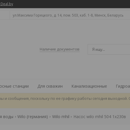
 Deal.by
ул.Максима Горецкого, д. 14, пом. 503, каб. 1-8, Минск, Беларусь
Наличие документов
осные станции
Для скважин
Канализационные
Гидроа
ы и сообщения, поскольку по ее графику работы сегодня выходной. 
я воды
Wilo (германия)
Wilo mhil
Насос wilo mhil 504 1х230в