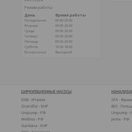
Режим работы:
День
Время работы
Понедельник
09:00-20:00
Вторник
09:00-20:00
Среда
09:00-20:00
Четверг
09:00-20:00
Пятница
09:00-20:00
Суббота
10:00-18:00
Воскресенье
Выходной
ЦИРКУЛЯЦИОННЫЕ НАСОСЫ
КАНАЛИЗА
DAB - Италия
SFA - Фран
Grandfar - КНР
IBO - Поль
Unipump - РФ
Unipump -
Wellmix - РФ
Jemix - РФ
Gardana - КНР