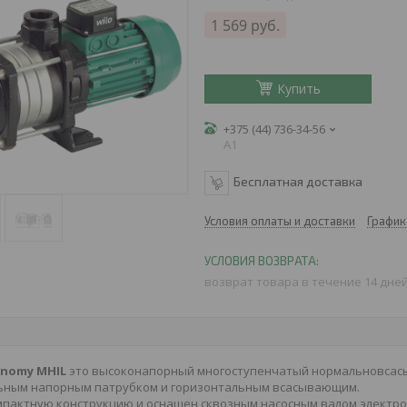
1 569
руб.
Купить
+375 (44) 736-34-56
A1
Бесплатная доставка
Условия оплаты и доставки
График
возврат товара в течение 14 дне
nomy MHIL
это высоконапорный многоступенчатый нормальновсасы
ьным напорным патрубком и горизонтальным всасывающим.
мпактную конструкцию и оснащен сквозным насосным валом электро