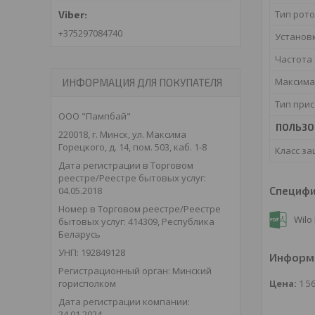
Тип рот
+375297084740
Установ
Частота
Максима
ИНФОРМАЦИЯ ДЛЯ ПОКУПАТЕЛЯ
Тип при
ООО "Пампбай"
ПОЛЬЗО
220018, г. Минск, ул. Максима
Горецкого, д. 14, пом. 503, каб. 1-8
Класс з
Дата регистрации в Торговом
реестре/Реестре бытовых услуг:
Специф
04.05.2018
Номер в Торговом реестре/Реестре
Wilo
бытовых услуг: 414309, Республика
Беларусь
УНП: 192849128
Информа
Регистрационный орган: Минский
Цена:
1 5
горисполком
Дата регистрации компании:
24.01.2024