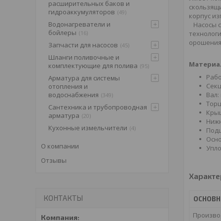
расширительных баков и
скользящи
гидроаккумуляторов
49
корпус из
Водонагреватели и
Насосы 
бойлеры
технологи
16
орошения
Запчасти для насосов
45
Шланги поливочные и
Материа
комплектующие для полива
95
Рабо
Арматура для системы
Секц
отопления и
Вал:
водоснабжения
349
Торц
Сантехника и трубопроводная
Крыш
арматура
20
Нижн
Кухонные измельчители
4
Подш
Осно
О компании
Упло
Отзывы
Характе
КОНТАКТЫ
ОСНОВ
Произво