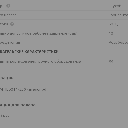
ора
"Сухой"
ка насоса
Горизонт
 тока
50 Гц
льно допустимое рабочее давление (бар)
10
соединения
Резьбово
ВАТЕЛЬСКИЕ ХАРАКТЕРИСТИКИ
ащиты корпусов электронного оборудования
X4
икация
 MHIL 504 1x230 каталог.pdf
ция для заказа
69
руб.