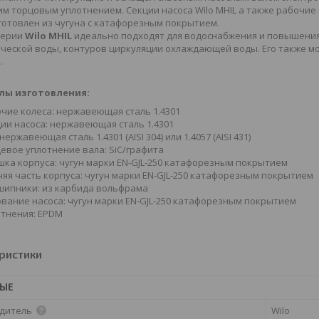
м торцовым уплотнением. Секции насоса Wilo MHIL а также рабочи
готовлен из чугуна с катафорезным покрытием.
серии
Wilo MHIL
идеально подходят для водоснабжения и повышения
ческой воды, контуров циркуляции охлаждающей воды. Его также м
.
лы изготовления:
чие колеса: нержавеющая сталь 1.4301
ии насоса: нержавеющая сталь 1.4301
 нержавеющая сталь 1.4301 (AISI 304) или 1.4057 (AISI 431)
евое уплотнение вала: SiC/графита
ка корпуса: чугун марки EN‐GJL‐250 катафорезным покрытием
яя часть корпуса: чугун марки EN‐GJL‐250 катафорезным покрытием
ипники: из карбида вольфрама
вание насоса: чугун марки EN‐GJL‐250 катафорезным покрытием
тнения: EPDM
ристики
НЫЕ
дитель
Wilo