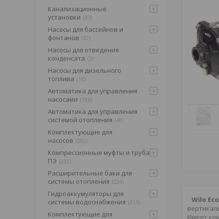
Канализационные
установки
37
Насосы для бассейнов и
фонтанов
32
Насосы для отведения
конденсата
2
Насосы для дизельного
топлива
16
Автоматика для управления
насосами
106
Автоматика для управления
системой отопления
48
Комплектующие для
насосов
202
Компрессионные муфты и труба
ПЭ
232
Расширительные баки для
системы отопления
224
Гидроаккумуляторы для
Wilo Eco
системы водоснабжения
313
вертикал
Комплектующие для
Имеет ко