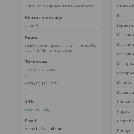
Страна 
PUMP.BY интернет магазин насосов
Вес
Гаранти
Сергей
Максима
Максима
ул.Максима Горецкого, д. 14, пом. 503,
каб. 1-8, Минск, Беларусь
Максима
Материа
+375 (44) 736-34-56
Материа
A1
Минимал
+375 (29) 185-17-79
A1
Мощнос
Напряже
www.pump.by
Перекач
Потребл
pump.by@gmail.com
Пропуск