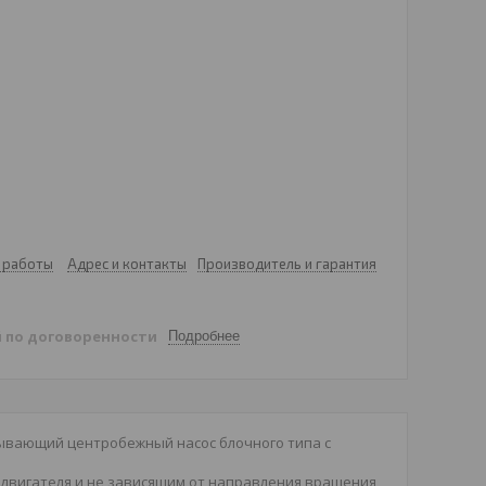
 работы
Адрес и контакты
Производитель и гарантия
й
по договоренности
Подробнее
вающий центробежный насос блочного типа с
двигателя и не зависящим от направления вращения