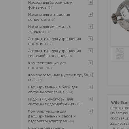
Насосы для бассейнов и
фонтанов
32
Насосы для отведения
конденсата
2
Насосы для дизельного
топлива
16
Автоматика для управления
насосами
106
Автоматика для управления
системой отопления
48
Комплектующие для
насосов
202
Компрессионные муфты и труба
ПЭ
232
Расширительные баки для
системы отопления
224
Гидроаккумуляторы для
Wilo Eco
системы водоснабжения
313
вертикал
Комплектующие для
Имеет ко
расширительных баков и
скользящ
гидроаккумуляторов
49
жидкостью
Водонагреватели и
Насосы 