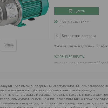
Купить
+375 (44) 736-34-56
A1
Бесплатная доставка
Условия оплаты и доставки
График
возврат товара в течение 14 дне
nomy MHI
это высоконапорный многоступенчатый нормальновсасыв
ьным напорным патрубком и горизонтальным всасывающим.
мпактную конструкцию и оснащен сквозным насосным валом электро
им торцовым уплотнением. Секции насоса
Wilo MHI
а также все гид
 элементы конструкции, рабочие колеса и ведущие колеса, корпус
серии
Wilo MHI
идеально подходят для водоснабжения и повышения