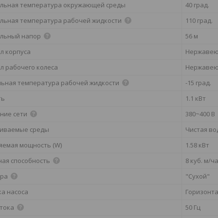
льная температура окружающей среды
40 град.
льная температура рабочей жидкости
110 град.
льный напор
56 м
л корпуса
Нержавею
л рабочего колеса
Нержавею
ьная температура рабочей жидкости
-15 град.
ть
1.1 кВт
ние сети
380~400 В
иваемые среды
Чистая во
яемая мощность (W)
1.58 кВт
ная способность
8 куб. м/ч
ора
"Сухой"
ка насоса
Горизонт
 тока
50 Гц