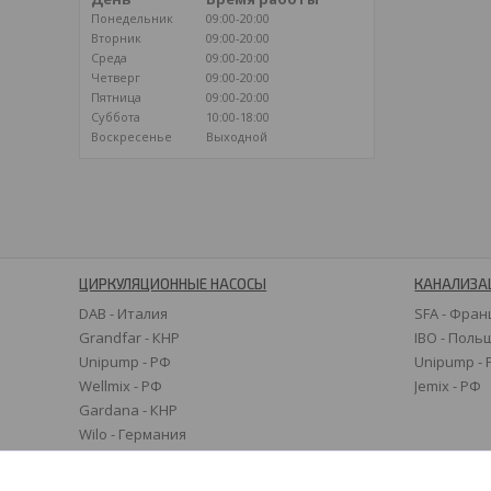
Понедельник
09:00-20:00
Вторник
09:00-20:00
Среда
09:00-20:00
Четверг
09:00-20:00
Пятница
09:00-20:00
Суббота
10:00-18:00
Воскресенье
Выходной
ЦИРКУЛЯЦИОННЫЕ НАСОСЫ
КАНАЛИЗА
DAB - Италия
SFA - Фран
Grandfar - КНР
IBO - Поль
Unipump - РФ
Unipump -
Wellmix - РФ
Jemix - РФ
Gardana - КНР
Wilo - Германия
Grundfos - Дания
Speroni - Италия