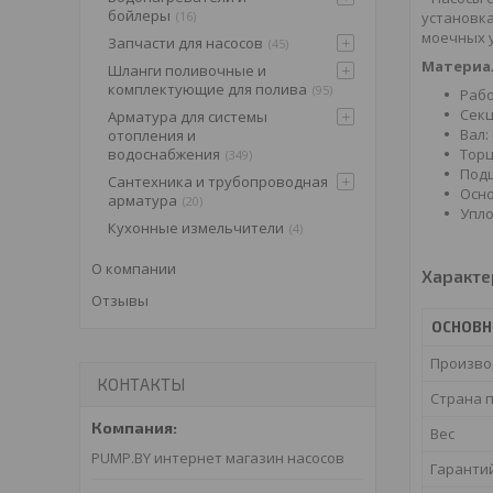
бойлеры
установка
16
моечных у
Запчасти для насосов
45
Материа
Шланги поливочные и
комплектующие для полива
95
Рабо
Секц
Арматура для системы
Вал:
отопления и
Торц
водоснабжения
349
Под
Сантехника и трубопроводная
Осно
арматура
20
Упло
Кухонные измельчители
4
О компании
Характе
Отзывы
ОСНОВ
Произво
КОНТАКТЫ
Страна 
Вес
PUMP.BY интернет магазин насосов
Гаранти