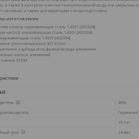
х, а также в контурах очистки технологической воды и в закрытых к
становках, а также для ирригации и водоподготовки.
лы изготовления:
чие колеса: нержавеющая сталь 1.4301 [AISI304]
ии насоса: нержавеющая сталь 1.4301 [AISI304]
 нержавеющая сталь 1.4301 [AISI304]
евое уплотнение вала: BQ1E3GG
шипники: карбида вольфрама/оксида алюминия
вание насоса: алюминий
тнения: EPDM
ристики
НЫЕ
дитель
Wilo
производитель
Германия
15.1 кг
йный срок
24 мес