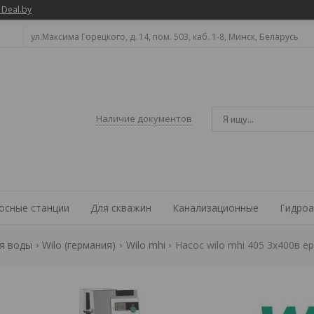
 Deal.by
ул.Максима Горецкого, д. 14, пом. 503, каб. 1-8, Минск, Беларусь
Наличие документов
осные станции
Для скважин
Канализационные
Гидроа
я воды
Wilo (германия)
Wilo mhi
Насос wilo mhi 405 3х400в e