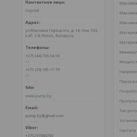
Максима
Сергей
Максима
Максима
ул.Максима Горецкого, д. 14, пом. 503,
Материа
каб. 1-8, Минск, Беларусь
Материа
Минимал
+375 (44) 736-34-56
Мощнос
A1
+375 (29) 185-17-79
Напряже
A1
Перекач
Потребл
www.pump.by
Пропуск
Тип рот
pump.by@gmail.com
Установ
Частота
+375297084740