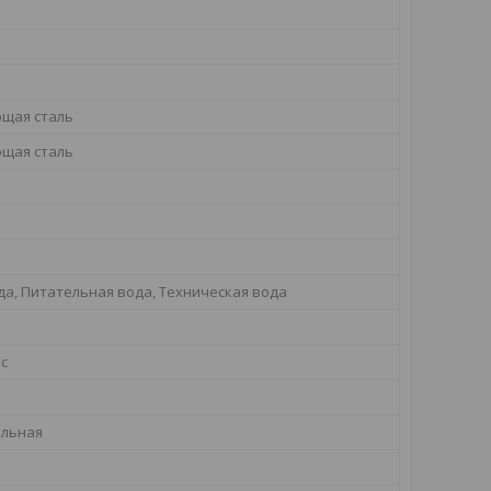
щая сталь
щая сталь
да, Питательная вода, Техническая вода
ас
альная