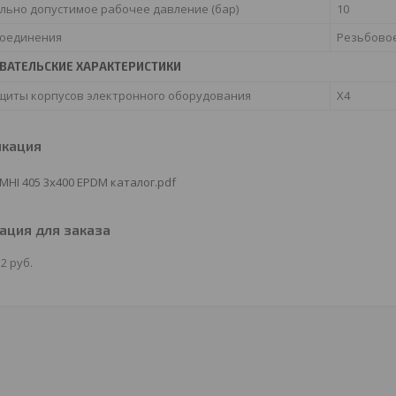
льно допустимое рабочее давление (бар)
10
соединения
Резьбово
ВАТЕЛЬСКИЕ ХАРАКТЕРИСТИКИ
ащиты корпусов электронного оборудования
X4
икация
 MHI 405 3х400 EPDM каталог.pdf
ция для заказа
12
руб.