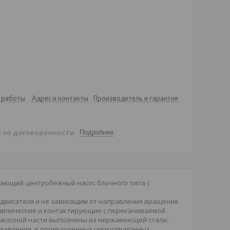
 работы
Адрес и контакты
Производитель и гарантия
й
по договоренности
Подробнее
ающий центробежный насос блочного типа с
двигателя и не зависящим от направления вращения
равлические и контактирующие с перекачиваемой
 насосной части выполнены из нержавеющей стали.
 давления, в промышленных циркуляционных