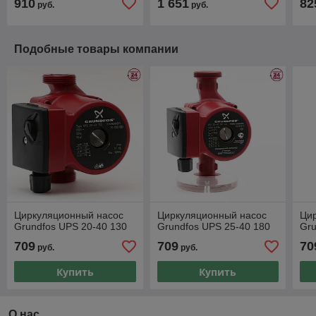
910
1 651
82
руб.
руб.
Подобные товары компании
Циркуляционный насос
Циркуляционный насос
Ци
Grundfos UPS 20-40 130
Grundfos UPS 25-40 180
Gru
709
709
70
руб.
руб.
Купить
Купить
О нас