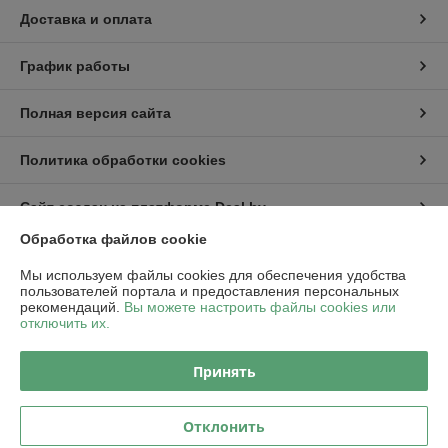
Доставка и оплата
График работы
Полная версия сайта
Политика обработки cookies
Сайт создан на платформе Deal.by
Обработка файлов cookie
Информация для покупателя
Мы используем файлы cookies для обеспечения удобства
пользователей портала и предоставления персональных
Юридическое лицо:
ООО "Пампбай"
рекомендаций.
Вы можете настроить файлы cookies или
220018, г. Минск, ул. Максима Горецкого, д. 14, пом. 503, каб. 1-8
отключить их.
Регистрационный номер ЕГР: 192849128
Принять
УНП: 192849128
Регистрационный орган: Минский горисполком
Отклонить
Дата регистрации компании: 24.01.2024